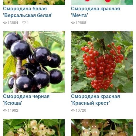
Смородина белая
Смородина красная
'Версальская белая'
'Мечта'
13684
1
12688
Смородина черная
Смородина красная
'Ксюша'
'Красный крест'
11982
10726