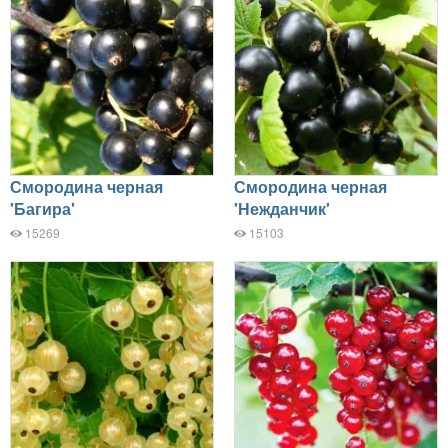
Смородина черная
Смородина черная
'Багира'
'Нежданчик'
15269
15103