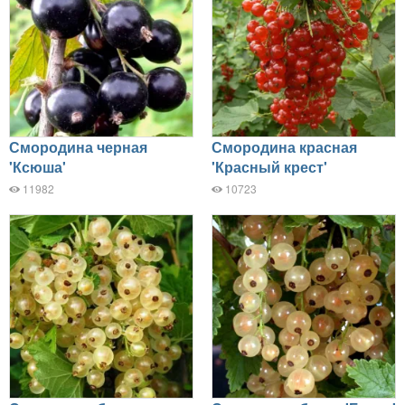
Смородина черная
Смородина красная
'Ксюша'
'Красный крест'
11982
10723