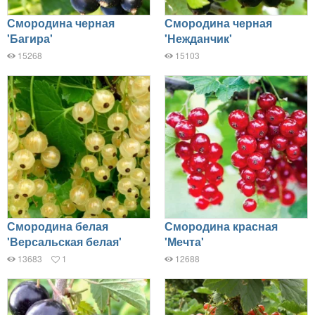
Смородина черная
Смородина черная
'Багира'
'Нежданчик'
15268
15103
Смородина белая
Смородина красная
'Версальская белая'
'Мечта'
13683
1
12688