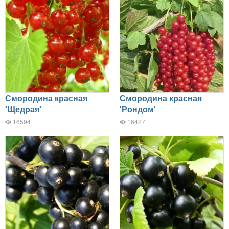
Смородина красная
Смородина красная
'Щедрая'
'Рондом'
16594
16427