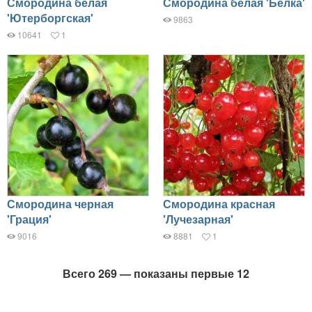
Смородина белая
Смородина белая 'Белка'
'Ютерборгская'
9863
10641
1
Смородина черная
Смородина красная
'Грация'
'Лучезарная'
9016
8881
1
Всего 269 — показаны первые 12