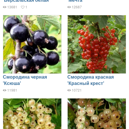
13681
1
12687
Смородина черная
Смородина красная
'Ксюша'
'Красный крест'
11981
10721