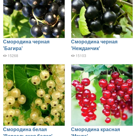
Смородина черная
Смородина черная
'Багира'
'Нежданчик'
15268
15103
Смородина белая
Смородина красная
'Версальская белая'
'Мечта'