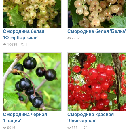
Смородина белая
Смородина белая 'Белка'
'Ютерборгская'
9862
10639
1
Смородина черная
Смородина красная
'Грация'
'Лучезарная'
9016
8881
1