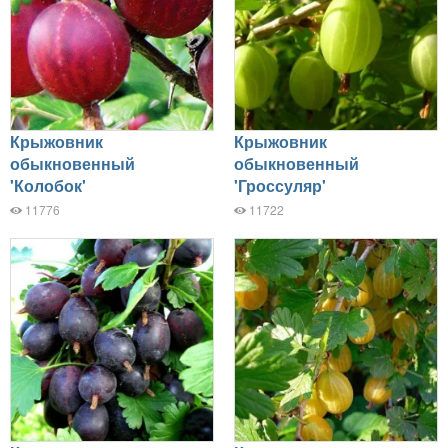
Крыжовник
Крыжовник
обыкновенный
обыкновенный
'Колобок'
'Гроссуляр'
11776
11722