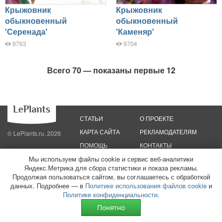
Крыжовник
Крыжовник
обыкновенный
обыкновенный
'Серенада'
'Каменяр'
9763
9704
Всего 70 — показаны первые 12
СТАТЬИ
О ПРОЕКТЕ
КАРТА САЙТА
РЕКЛАМОДАТЕЛЯМ
© LePlants.ru, 2026
ПОМОЩЬ
КОНТАКТЫ
Мы используем файлы cookie и сервис веб-аналитики
Политика конфиденциальности
Яндекс.Метрика для сбора статистики и показа рекламы.
Политика использования файлов cookie
Пользовательское соглашение
Редакционные стандарты
Продолжая пользоваться сайтом, вы соглашаетесь с обработкой
данных. Подробнее — в
Политике использования файлов cookie
и
ООО «Трафик»
ИНН 7813175200
ОГРН 1027806866724
Монетизация
Политике конфиденциальности
.
сайтов
16+
Понятно