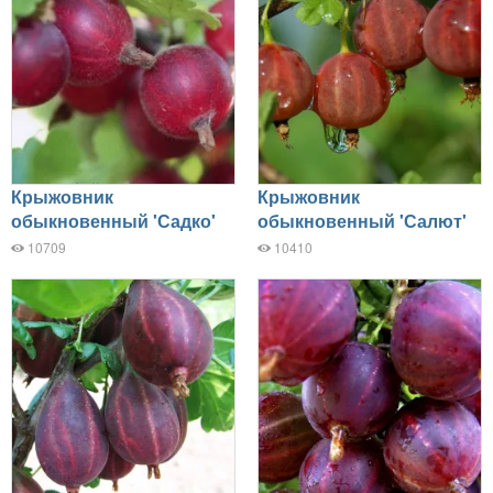
Крыжовник
Крыжовник
обыкновенный 'Садко'
обыкновенный 'Салют'
10709
10410