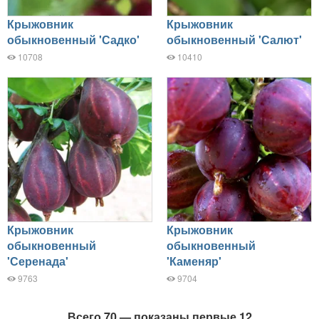
Крыжовник
Крыжовник
обыкновенный 'Садко'
обыкновенный 'Салют'
10708
10410
Крыжовник
Крыжовник
обыкновенный
обыкновенный
'Серенада'
'Каменяр'
9763
9704
Всего 70 — показаны первые 12