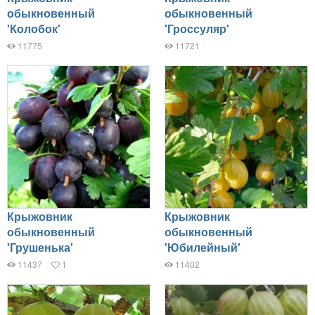
обыкновенный
обыкновенный
'Колобок'
'Гроссуляр'
11775
11721
Крыжовник
Крыжовник
обыкновенный
обыкновенный
'Грушенька'
'Юбилейный'
11437
1
11402