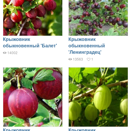
Крыжовник
Крыжовник
обыкновенный 'Балет'
обыкновенный
'Ленинградец'
14002
13563
1
Крыжовник
Крыжовник