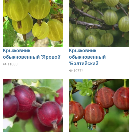
Крыжовник
Крыжовник
обыкновенный 'Яровой'
обыкновенный
'Балтийский'
11083
10774