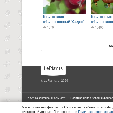
Крыжовник
Крыжовник
обыкновенный 'Садко'
обыкновенн
10704
10406
Вс
© LePlants.ru, 2026
Политика конфиденциальности
Политика использования файлов
ООО «Трафик»
ИНН 7813175200
ОГРН 1027806866724
М
Мы используем файлы cookie и сервис веб-аналитики Янд
обработкой данных. Подробнее — в
Политике использован