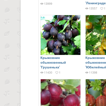
'Ленинграде
13999
13557
1
Крыжовник
Крыжовник
обыкновенный
обыкновен
'Грушенька'
'Юбилейный
11430
1
11398