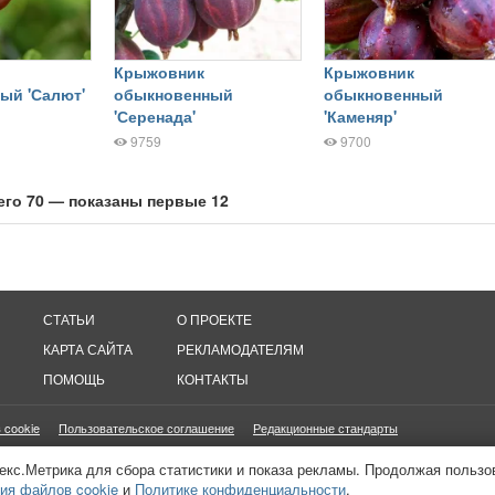
Крыжовник
Крыжовник
ый 'Салют'
обыкновенный
обыкновенный
'Серенада'
'Каменяр'
9759
9700
его 70 — показаны первые 12
СТАТЬИ
О ПРОЕКТЕ
КАРТА САЙТА
РЕКЛАМОДАТЕЛЯМ
ПОМОЩЬ
КОНТАКТЫ
 cookie
Пользовательское соглашение
Редакционные стандарты
онетизация сайтов
16+
екс.Метрика для сбора статистики и показа рекламы. Продолжая пользо
ия файлов cookie
и
Политике конфиденциальности
.