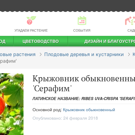
УГАДАЕМ РАСТЕНИЕ
СОБЫТИЯ
САД
ОД
ЦВЕТОВОДСТВО
ДИЗАЙН И БЛАГОУСТР
профессиональное растениеводство
овые растения
Плодовые деревья и кустарники
рафим'
Крыжовник обыкновенн
'Серафим'
ЛАТИНСКОЕ НАЗВАНИЕ: RIBES UVA-CRISPA 'SERAFI
Основной род:
Крыжовник обыкновенный
Опубликовано:
24 февраля 2018