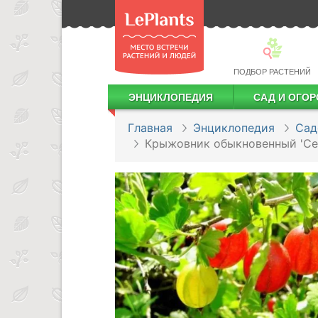
ПОДБОР РАСТЕНИЙ
ЭНЦИКЛОПЕДИЯ
САД И ОГОР
Лекарственные растения
Посадка деревьев и кустарников
Посадка ягодных культур
Сбор и хранение урожая
Главная
Энциклопедия
Сад
Крыжовник обыкновенный 'Се