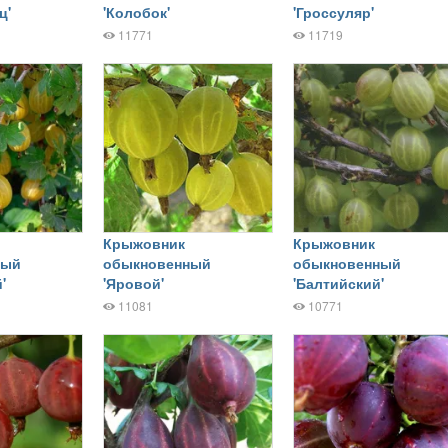
ц'
'Колобок'
'Гроссуляр'
11771
11719
Крыжовник
Крыжовник
ный
обыкновенный
обыкновенный
'
'Яровой'
'Балтийский'
11081
10771