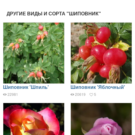
ДРУГИЕ ВИДЫ И СОРТА "ШИПОВНИК"
Шиповник 'Шпиль'
Шиповник 'Яблочный'
22981
20619
5