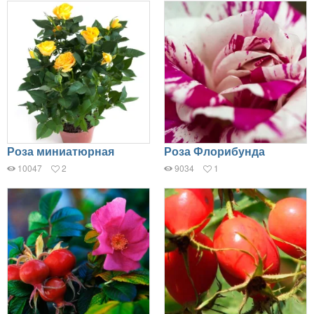
Роза миниатюрная
Роза Флорибунда
10047
2
9034
1