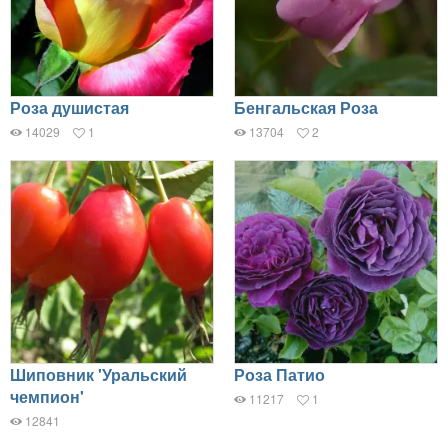
Роза душистая
Бенгальская Роза
14029
1
13704
2
Шиповник 'Уральский
Роза Патио
чемпион'
11217
1
12841