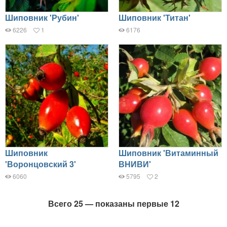
Шиповник 'Рубин'
Шиповник 'Титан'
6226
1
6176
Шиповник
Шиповник 'Витаминный
'Воронцовский 3'
ВНИВИ'
6060
5795
2
Всего 25 — показаны первые 12