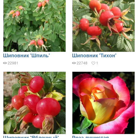
Шиповник 'Шпиль'
Шиповник 'Тихон'
22981
22748
1
Шиповник 'Яблочный'
Роза душистая