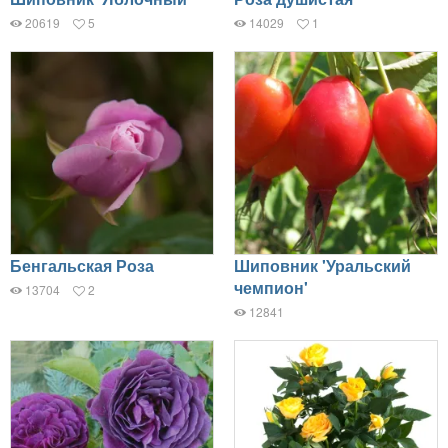
20619
5
14029
1
Бенгальская Роза
Шиповник 'Уральский
чемпион'
13704
2
12841