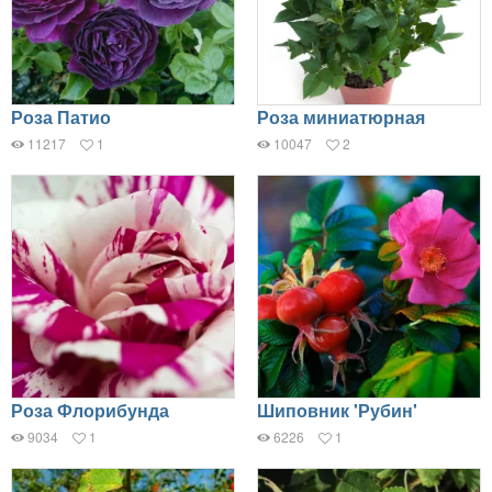
Роза Патио
Роза миниатюрная
11217
1
10047
2
Роза Флорибунда
Шиповник 'Рубин'
9034
1
6226
1