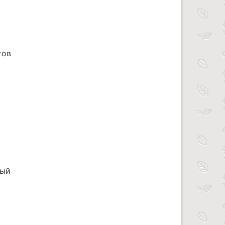
тов
ный