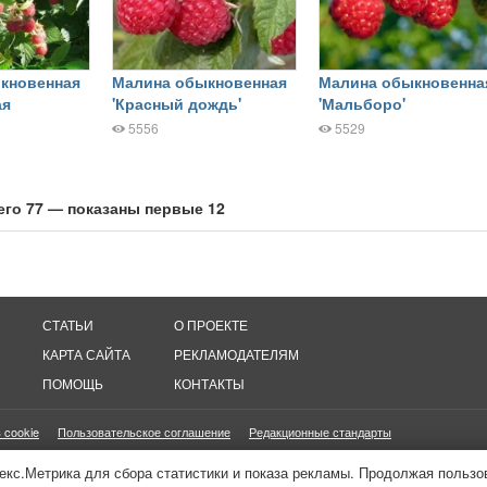
кновенная
Малина обыкновенная
Малина обыкновенна
ая
'Красный дождь'
'Мальборо'
5556
5529
его 77 — показаны первые 12
СТАТЬИ
О ПРОЕКТЕ
КАРТА САЙТА
РЕКЛАМОДАТЕЛЯМ
ПОМОЩЬ
КОНТАКТЫ
 cookie
Пользовательское соглашение
Редакционные стандарты
онетизация сайтов
16+
екс.Метрика для сбора статистики и показа рекламы. Продолжая пользо