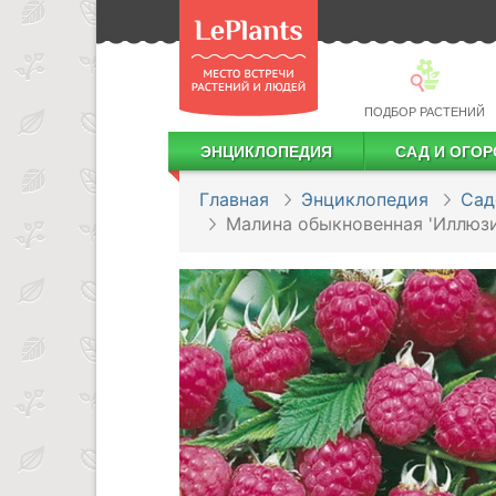
ПОДБОР РАСТЕНИЙ
ЭНЦИКЛОПЕДИЯ
САД И ОГОР
Лекарственные растения
Посадка деревьев и кустарников
Посадка ягодных культур
Сбор и хранение урожая
Главная
Энциклопедия
Сад
Малина обыкновенная 'Иллюзи