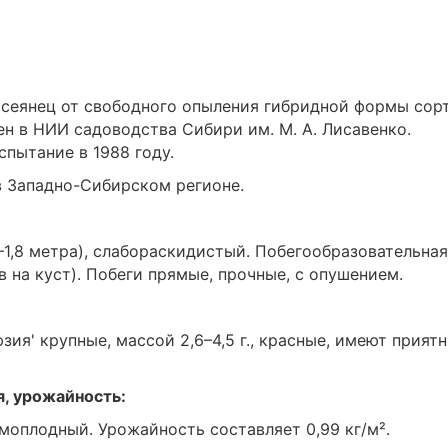
 сеянец от свободного опыления гибридной формы сор
ден в НИИ садоводства Сибири им. М. А. Лисавенко.
спытание в 1988 году.
в Западно-Сибирском регионе.
–1,8 метра), слабораскидистый. Побегообразовательная
в на куст). Побеги прямые, прочные, с опушением.
ия' крупные, массой 2,6–4,5 г., красные, имеют прият
я, урожайность:
моплодный. Урожайность составляет 0,99 кг/м².