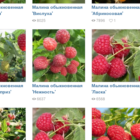
кновенная
Малина обыкновенная
Малина обыкновенна
'
'Вислуха'
'Абрикосовая'
8025
7896
1
кновенная
Малина обыкновенная
Малина обыкновенна
приз'
'Нежность'
'Ласка'
6637
6568