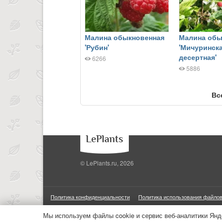
Малина обыкновенная
Малина обы
'Рубин'
'Мичуринск
десертная'
6266
5886
Вс
© LePlants.ru, 2026
Политика конфиденциальности
Политика использования файлов
ООО «Трафик»
ИНН 7813175200
ОГРН 1027806866724
М
Мы используем файлы cookie и сервис веб-аналитики Янд