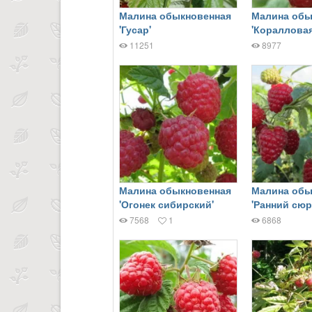
Малина обыкновенная
Малина обы
'Гусар'
'Коралловая
11251
8977
Малина обыкновенная
Малина обы
'Огонек сибирский'
'Ранний сюр
7568
1
6868