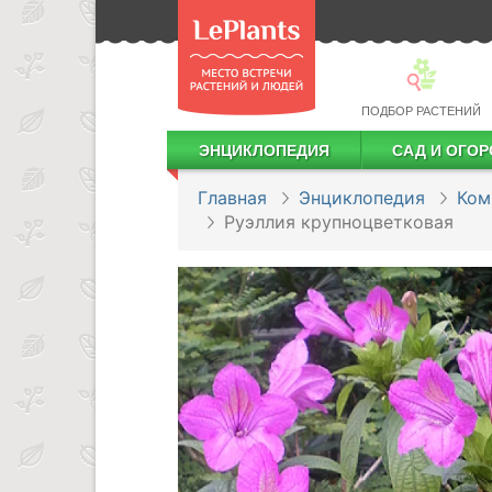
ПОДБОР РАСТЕНИЙ
ЭНЦИКЛОПЕДИЯ
САД И ОГОР
Лекарственные растения
Посадка деревьев и кустарников
Посадка ягодных культур
Сбор и хранение урожая
Главная
Энциклопедия
Ком
Руэллия крупноцветковая