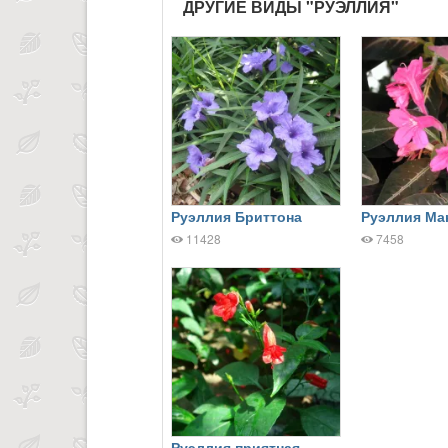
ДРУГИЕ ВИДЫ "РУЭЛЛИЯ"
Руэллия Бриттона
Руэллия Ма
11428
7458
Руэллия приятная