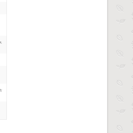
я,
д;