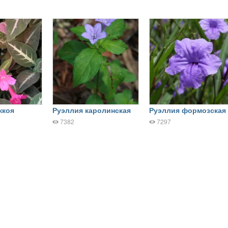
ккоя
Руэллия каролинская
Руэллия формозская
7382
7297