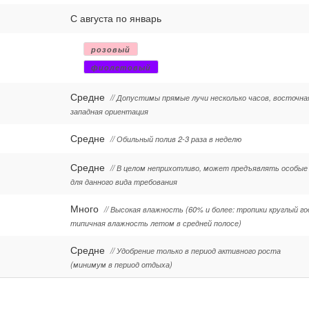
С августа по январь
розовый
фиолетовый
Средне
// Допустимы прямые лучи несколько часов, восточна
западная ориентация
Средне
// Обильный полив 2-3 раза в неделю
Средне
// В целом неприхотливо, может предъявлять особые
для данного вида требования
Много
// Высокая влажность (60% и более: тропики круглый го
типичная влажность летом в средней полосе)
Средне
// Удобрение только в период активного роста
(минимум в период отдыха)