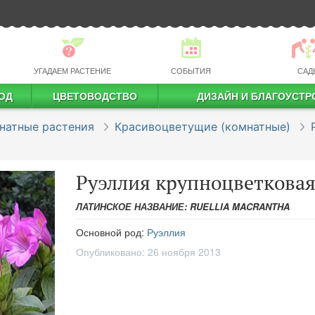
УГАДАЕМ РАСТЕНИЕ
СОБЫТИЯ
САД
ОД
ЦВЕТОВОДСТВО
ДИЗАЙН И БЛАГОУСТР
профессиональное растениеводство
натные растения
Красивоцветущие (комнатные)
Руэллия крупноцветкова
ЛАТИНСКОЕ НАЗВАНИЕ: RUELLIA MACRANTHA
Основной род:
Руэллия
Опубликовано:
26 ноября 2013