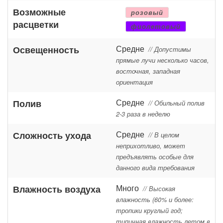
Возможные
розовый
расцветки
фиолетовый
Средне
Освещенность
// Допустимы
прямые лучи несколько часов,
восточная, западная
ориентация
Средне
Полив
// Обильный полив
2-3 раза в неделю
Средне
Сложность ухода
// В целом
неприхотливо, может
предъявлять особые для
данного вида требования
Много
Влажность воздуха
// Высокая
влажность (60% и более:
тропики круглый год;
типичная влажность летом в