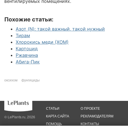
вентилируемых помещениях.
Похожие статьи:
Азот (N): такой важный, такой нужный
Тирам
Хлорокись меди (ХОМ)
Картоцид
Ржавчина
Абига-Пик
оксихом
фунгициды
СТАТЬИ
О ПРОЕКТЕ
КАРТА САЙТА
РЕКЛАМОДАТЕЛЯМ
© LePlants.ru, 2026
ПОМОЩЬ
КОНТАКТЫ