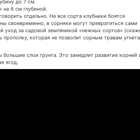
бину до 7 см.
 на 6 см глубиной.
говорить отдельно. Не все сорта клубники боятся
ены своевременно, в сорняки могут превратиться сами
ий уход за садовой земляникой «нежных сортов» (скаж
 прополку, которая не позволит сорным травам угнета
ы большие слои грунта. Это замедлит развитие корней 
я ягод.