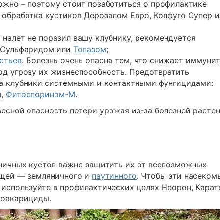
ожно – поэтому стоит позаботиться о профилактике
 обработка кустиков Дерозалом Евро, Копфуго Супер 
 налет не поразил вашу клубнику, рекомендуется
, Сульфаридом или
Топазом
;
стьев
. Болезнь очень опасна тем, что снижает иммуни
од угрозу их жизнеспособность. Предотвратить
а клубники системными и контактными фунгицидами:
м,
Фитоспорином-М
.
весной
опасность потери урожая из-за болезней расте
бничных кустов важно защитить их от всевозможных
ещей — земляничного и
паутинного
. Чтобы эти насеком
 используйте в профилактических целях Неорон, Карат
тоакарициды.