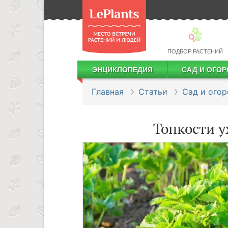
ПОДБОР РАСТЕНИЙ
ЭНЦИКЛОПЕДИЯ
САД И ОГОР
Лекарственные растения
Посадка деревьев и кустарников
Посадка ягодных культур
Сбор и хранение урожая
Главная
Статьи
Сад и огор
Тонкости у