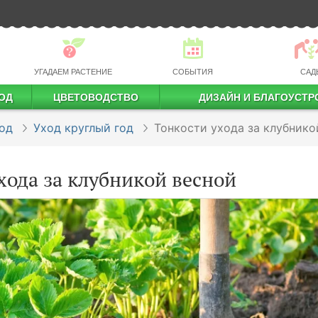
УГАДАЕМ РАСТЕНИЕ
СОБЫТИЯ
САД
ОД
ЦВЕТОВОДСТВО
ДИЗАЙН И БЛАГОУСТР
профессиональное растениеводство
од
Уход круглый год
Тонкости ухода за клубнико
хода за клубникой весной