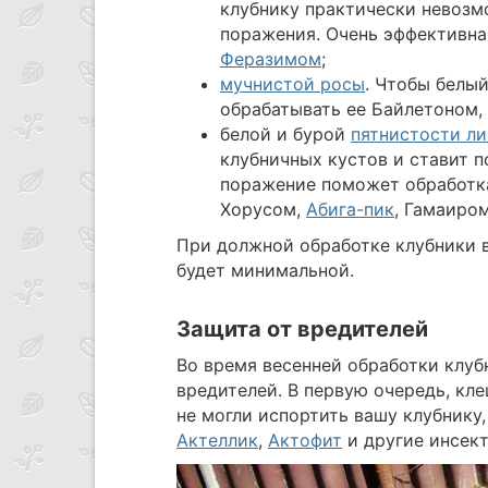
клубнику практически невозм
поражения. Очень эффективна
Феразимом
;
мучнистой росы
. Чтобы белый
обрабатывать ее Байлетоном
белой и бурой
пятнистости ли
клубничных кустов и ставит п
поражение поможет обработк
Хорусом,
Абига-пик
, Гамаиро
При должной обработке клубники 
будет минимальной.
Защита от вредителей
Во время весенней обработки клу
вредителей. В первую очередь, кл
не могли испортить вашу клубнику,
Актеллик
,
Актофит
и другие инсек