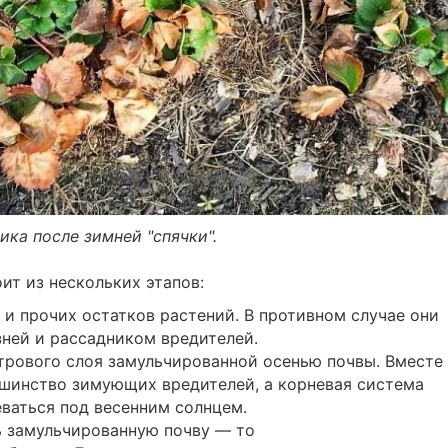
ка после зимней "спячки".
ит из нескольких этапов:
и прочих остатков растений. В противном случае они
зней и рассадником вредителей.
трового слоя замульчированной осенью почвы. Вместе
ьшинство зимующих вредителей, а корневая система
еваться под весенним солнцем.
ь замульчированную почву — то