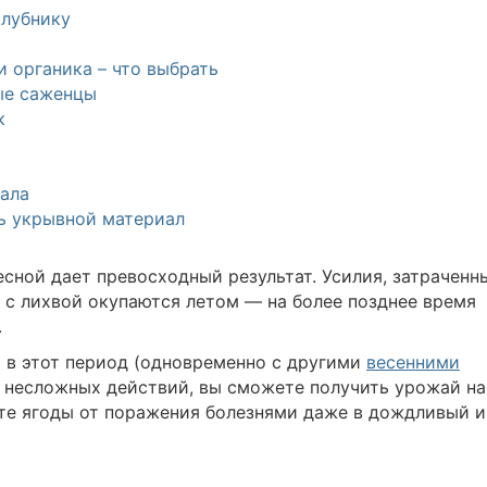
клубнику
 органика – что выбрать
ые саженцы
к
ала
ь укрывной материал
есной дает превосходный результат. Усилия, затраченн
, с лихвой окупаются летом — на более позднее время
.
 в этот период (одновременно с другими
весенними
х несложных действий, вы сможете получить урожай на
те ягоды от поражения болезнями даже в дождливый и