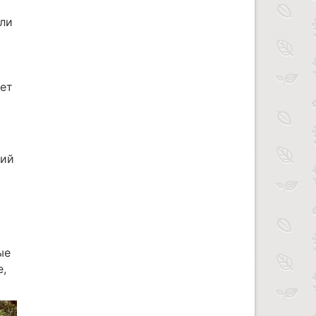
или
тет
ний
ые
е,