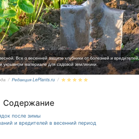
весной. Все о весенней защите клубники от болезней и вредителей
 и укрывном материале для садовой земляники.
ода
/
Редакция LePlants.ru
/
Содержание
ядок после зимы
ваний и вредителей в весенний период