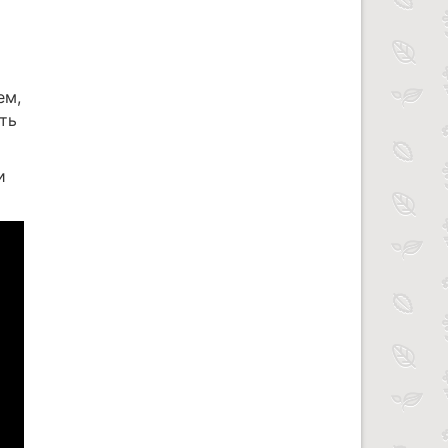
ем,
ть
и