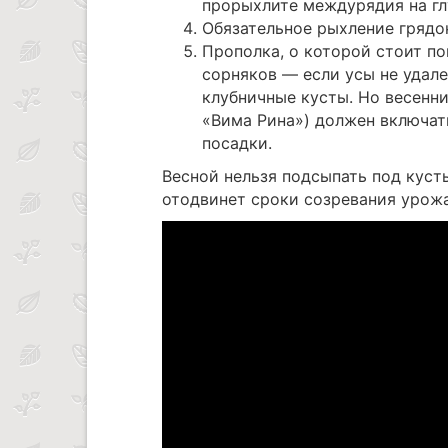
прорыхлите междурядия на глу
Обязательное рыхление грядок
Прополка, о которой стоит по
сорняков — если усы не удал
клубничные кусты. Но весенн
«Вима Рина») должен включать
посадки.
Весной нельзя подсыпать под куст
отодвинет сроки созревания урожа