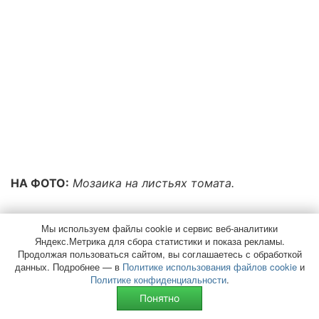
НА ФОТО:
Мозаика на листьях томата.
Пожелтение листьев рассады томатов
Мы используем файлы cookie и сервис веб-аналитики
Яндекс.Метрика для сбора статистики и показа рекламы.
Почему желтеют листья у рассады помидор? В
Продолжая пользоваться сайтом, вы соглашаетесь с обработкой
зависимости от характера пожелтения листьев
данных. Подробнее — в
Политике использования файлов cookie
и
причины могут быть разные. Если, например,
Политике конфиденциальности
.
желтеют нижние листья у рассады помидор,
Понятно
значит растения, скорее всего, испытывают