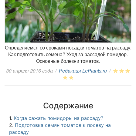
Определяемся со сроками посадки томатов на рассаду.
Как подготовить семена? Уход за рассадой помидор.
Основные болезни томатов.
30 апреля 2016 года
/
Редакция LePlants.ru
/
Содержание
1.
Когда сажать помидоры на рассаду?
2.
Подготовка семян томатов к посеву на
рассаду