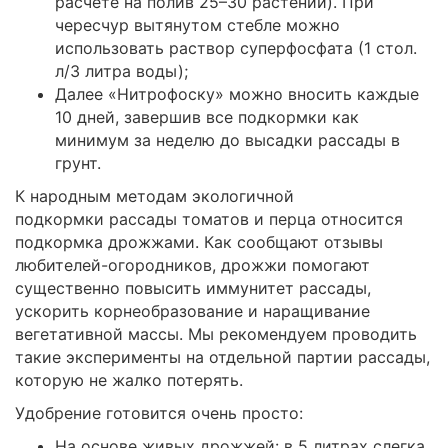
расчете на полив 25–30 растений). При
чересчур вытянутом стебле можно
использовать раствор суперфосфата (1 стол.
л/3 литра воды);
Далее «Нитрофоску» можно вносить каждые
10 дней, завершив все подкормки как
минимум за неделю до высадки рассады в
грунт.
К народным методам экологичной
подкормки рассады томатов и перца относится
подкормка дрожжами. Как сообщают отзывы
любителей-огородников, дрожжи помогают
существенно повысить иммунитет рассады,
ускорить корнеобразование и наращивание
вегетативной массы. Мы рекомендуем проводить
такие эксперименты на отдельной партии рассады,
которую не жалко потерять.
Удобрение готовится очень просто:
На основе живых дрожжей: в 5 литрах слегка