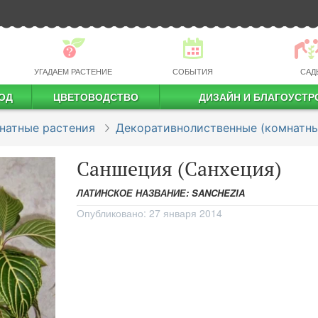
УГАДАЕМ РАСТЕНИЕ
СОБЫТИЯ
САД
ОД
ЦВЕТОВОДСТВО
ДИЗАЙН И БЛАГОУСТР
профессиональное растениеводство
натные растения
Декоративнолиственные (комнатны
Саншеция (Санхеция)
ЛАТИНСКОЕ НАЗВАНИЕ: SANCHEZIA
Опубликовано:
27 января 2014