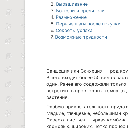
2.
Выращивание
3.
Болезни и вредители
4.
Размножение
5.
Первые шаги после покупки
6.
Секреты успеха
7.
Возможные трудности
Саншеция или Санхеция — род кру
В него входит более 50 видов рас
один. Ранее его содержали только
встретить в просторных комнатах,
растения.
Особую привлекательность придаю
гладкие, глянцевые, небольшими к
Окраска листьев — яркая комбинац
кремовых, широких, четко прочер