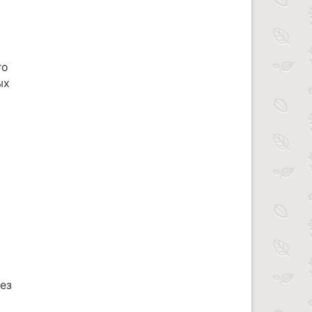
го
ых
ез