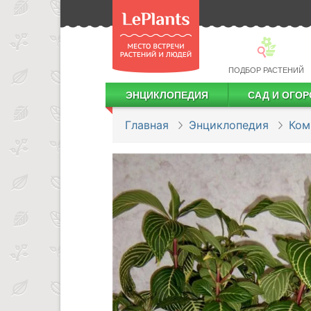
ПОДБОР РАСТЕНИЙ
ЭНЦИКЛОПЕДИЯ
САД И ОГОР
Лекарственные растения
Посадка деревьев и кустарников
Посадка ягодных культур
Сбор и хранение урожая
Главная
Энциклопедия
Ком