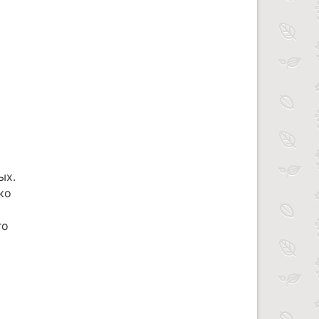
ых.
ко
го