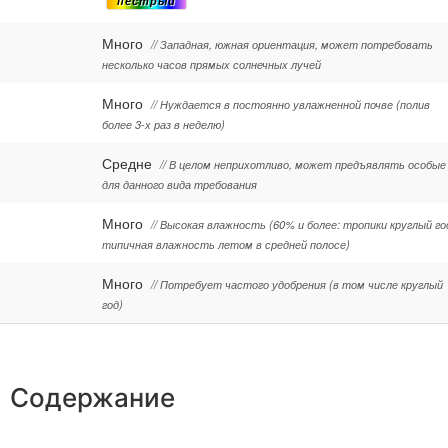
пестрый
Много
// Западная, южная ориентация, может потребовать
несколько часов прямых солнечных лучей
Много
// Нуждается в постоянно увлажненной почве (полив
более 3-х раз в неделю)
Средне
// В целом неприхотливо, может предъявлять особые
для данного вида требования
Много
// Высокая влажность (60% и более: тропики круглый го
типичная влажность летом в средней полосе)
Много
// Потребует частого удобрения (в том числе круглый
год)
Содержание