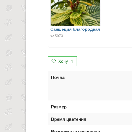
Саншеция благородная
5073
Хочу
1
Почва
Размер
Время цветения
Возможные расцветки