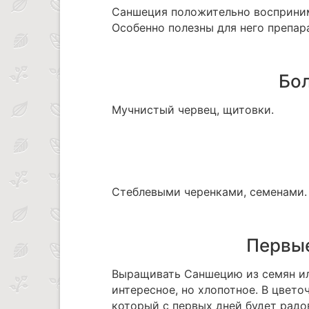
Саншеция положительно восприним
Особенно полезны для него препара
Бол
Мучнистый червец, щитовки.
Стеблевыми черенками, семенами.
Первые
Выращивать Саншецию из семян ил
интересное, но хлопотное. В цвет
который с первых дней будет радо