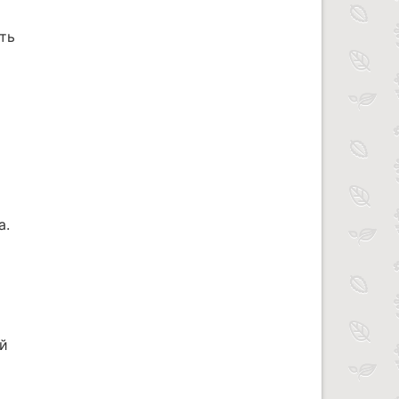
ть
а.
ой