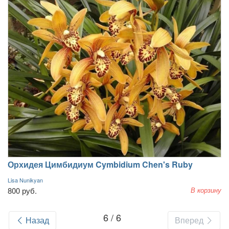
Орхидея Цимбидиум Cymbidium Chen's Ruby
Lisa Nunikyan
800 руб.
В корзину
6 / 6
Назад
Вперед