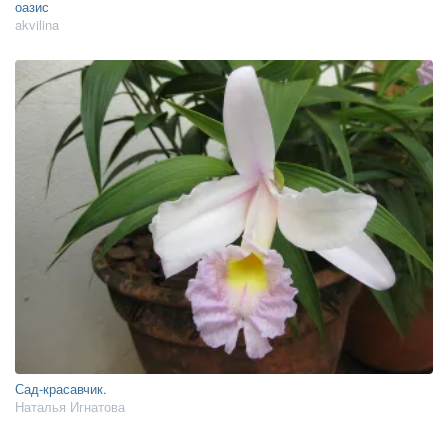
оазис
akvilina
Сад-красавчик.
Наталья Игнатова