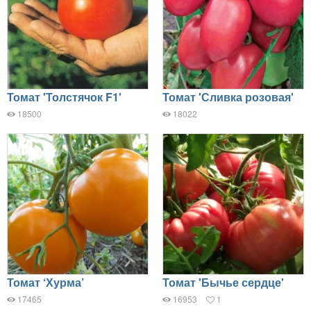
Томат 'Толстячок F1'
Томат 'Сливка розовая'
18500
18022
Томат ‘Хурма’
Томат 'Бычье сердце'
17465
16953
1