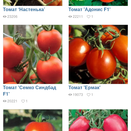
Томат ‘Настенька’
Томат 'Адонис F1'
23206
22211
1
Томат 'Семко Синдбад
Томат 'Ермак'
F1'
19073
1
20221
1