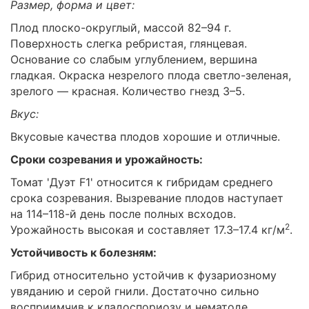
Размер, форма и цвет:
Плод плоско-округлый, массой 82–94 г.
Поверхность слегка ребристая, глянцевая.
Основание со слабым углублением, вершина
гладкая. Окраска незрелого плода светло-зеленая,
зрелого — красная. Количество гнезд 3–5.
Вкус:
Вкусовые качества плодов хорошие и отличные.
Сроки созревания и урожайность:
Томат 'Дуэт F1' относится к гибридам среднего
срока созревания. Вызревание плодов наступает
на 114–118-й день после полных всходов.
2
Урожайность высокая и составляет 17.3–17.4 кг/м
.
Устойчивость к болезням:
Гибрид относительно устойчив к фузариозному
увяданию и серой гнили. Достаточно сильно
восприимчив к кладоспориозу и нематоде.