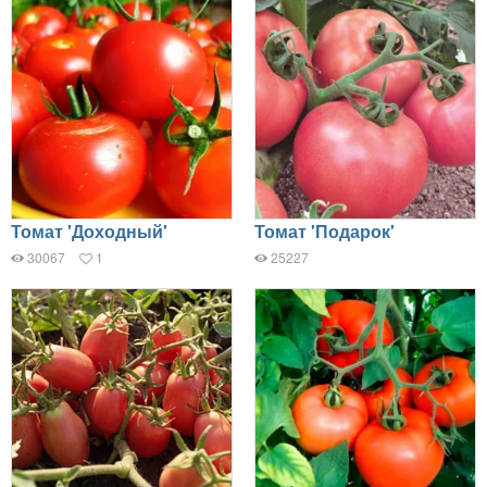
Томат 'Доходный'
Томат 'Подарок'
30067
1
25227