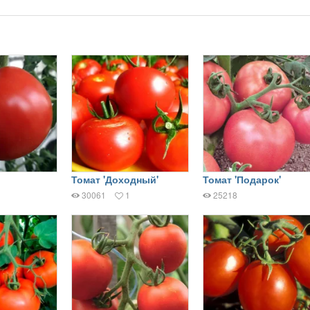
Томат 'Доходный'
Томат 'Подарок'
30061
1
25218