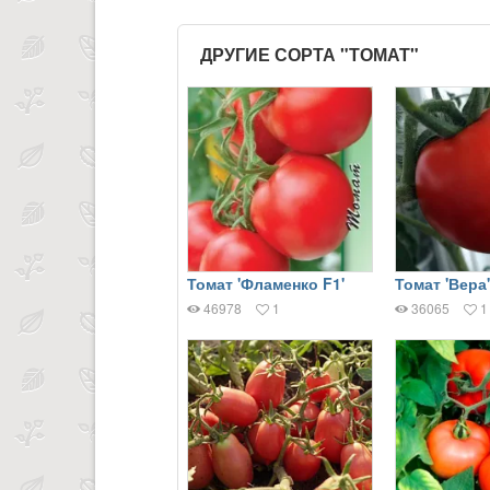
ДРУГИЕ СОРТА "ТОМАТ"
Томат 'Фламенко F1'
Томат 'Вера'
46978
1
36065
1