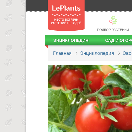
ПОДБОР РАСТЕНИЙ
ЭНЦИКЛОПЕДИЯ
САД И ОГОР
Лекарственные растения
Посадка деревьев и кустарников
Посадка ягодных культур
Сбор и хранение урожая
Главная
Энциклопедия
Ов