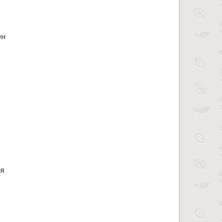
ен
ся