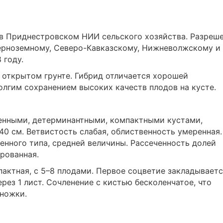
 в Приднестровском НИИ сельского хозяйства. Разреш
ерноземному, Северо-Кавказскому, Нижневолжскому и
 году.
 открытом грунте. Гибрид отличается хорошей
лгим сохранением высоких качеств плодов на кусте.
венными, детерминантными, компактными кустами,
40 см. Ветвистость слабая, облиственность умеренная.
енного типа, средней величины. Рассеченность долей
рованная.
пактная, с 5–8 плодами. Первое соцветие закладывает
рез 1 лист. Сочленение с кистью бесколенчатое, что
оножки.