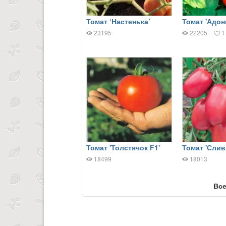
Томат ‘Настенька’
Томат 'Адон
23195
22205
1
Томат 'Толстячок F1'
Томат 'Слив
18499
18013
Все