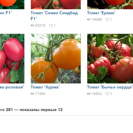
ис F1'
Томат 'Семко Синдбад
Томат 'Ермак'
F1'
19068
1
20216
1
ка розовая'
Томат ‘Хурма’
Томат 'Бычье сердце'
17460
16924
1
го 281 — показаны первые 12