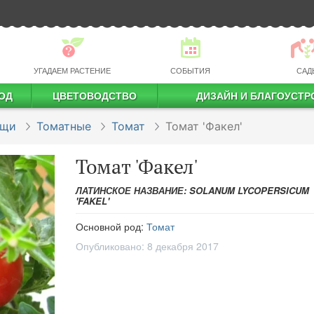
УГАДАЕМ РАСТЕНИЕ
СОБЫТИЯ
САД
ОД
ЦВЕТОВОДСТВО
ДИЗАЙН И БЛАГОУСТР
профессиональное растениеводство
ощи
Томатные
Томат
Томат 'Факел'
Томат 'Факел'
ЛАТИНСКОЕ НАЗВАНИЕ: SOLANUM LYCOPERSICUM
'FAKEL'
Основной род:
Томат
Опубликовано:
8 декабря 2017