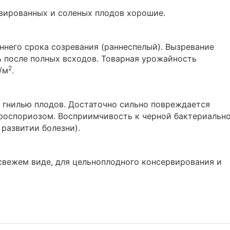
рвированных и соленых плодов хорошие.
аннего срока созревания (раннеспелый). Вызревание
нь после полных всходов. Товарная урожайность
2
/м
.
 гнилью плодов. Достаточно сильно повреждается
роспориозом. Восприимчивость к черной бактериальн
развитии болезни).
свежем виде, для цельноплодного консервирования и