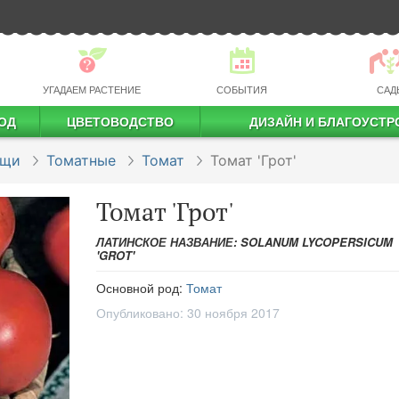
УГАДАЕМ РАСТЕНИЕ
СОБЫТИЯ
САД
ОД
ЦВЕТОВОДСТВО
ДИЗАЙН И БЛАГОУСТР
профессиональное растениеводство
ощи
Томатные
Томат
Томат 'Грот'
Томат 'Грот'
ЛАТИНСКОЕ НАЗВАНИЕ: SOLANUM LYCOPERSICUM
'GROT'
Основной род:
Томат
Опубликовано:
30 ноября 2017