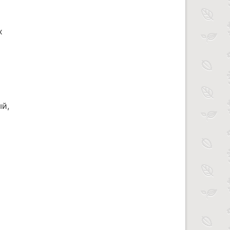
х
ый,