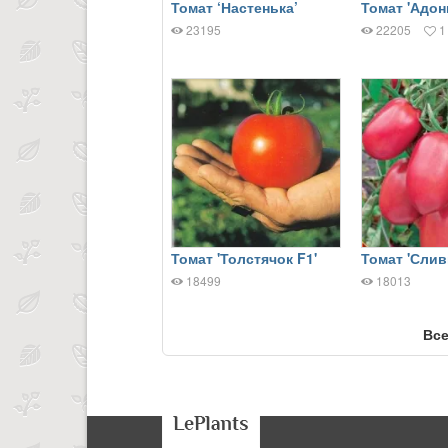
Томат ‘Настенька’
Томат 'Адон
23195
22205
1
Томат 'Толстячок F1'
Томат 'Слив
18499
18013
Все