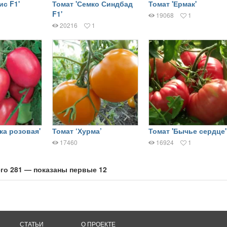
ис F1'
Томат 'Семко Синдбад
Томат 'Ермак'
F1'
19068
1
20216
1
ка розовая'
Томат ‘Хурма’
Томат 'Бычье сердце'
17460
16924
1
го 281 — показаны первые 12
СТАТЬИ
О ПРОЕКТЕ