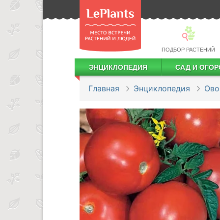
ПОДБОР РАСТЕНИЙ
ЭНЦИКЛОПЕДИЯ
САД И ОГОР
Лекарственные растения
Посадка деревьев и кустарников
Посадка ягодных культур
Сбор и хранение урожая
Главная
Энциклопедия
Ов