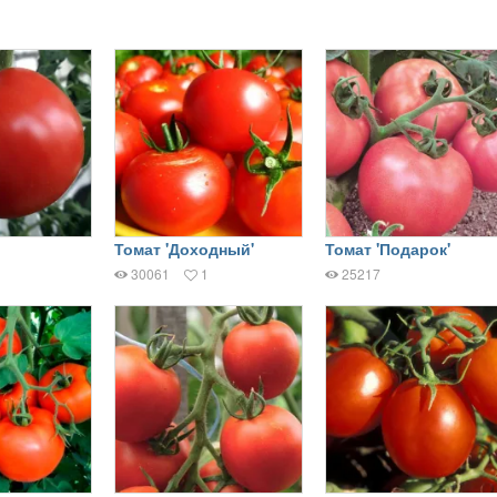
Томат 'Доходный'
Томат 'Подарок'
30061
1
25217