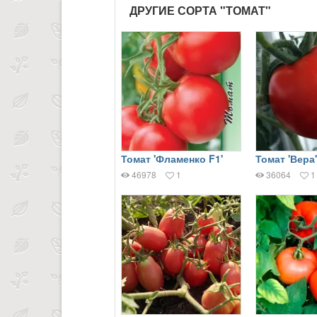
ДРУГИЕ СОРТА "ТОМАТ"
Томат 'Фламенко F1'
Томат 'Вера'
46978
1
36064
1