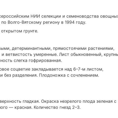
 Всероссийским НИИ селекции и семеноводства овощны
по Волго-Вятскому региону в 1994 году.
 открытом грунте.
овыми, детерминантными, прямостоячими растениями,
 и ветвистость умеренные. Лист обыкновенный, крупн
хность слегка гофрированная.
рвое соцветие закладывается над 6–7-м листом,
и без разделения. Плодоножка с сочленением.
верхность гладкая. Окраска незрелого плода зеленая с
ого — красная. Количество гнезд 2–3.