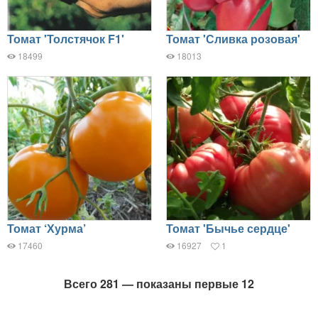
Томат 'Толстячок F1'
Томат 'Сливка розовая'
18499
18013
Томат ‘Хурма’
Томат 'Бычье сердце'
17460
16927
1
Всего 281 — показаны первые 12