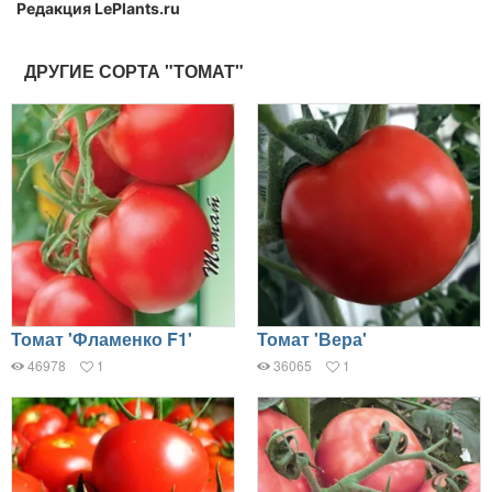
Редакция LePlants.ru
ДРУГИЕ СОРТА "ТОМАТ"
Томат 'Фламенко F1'
Томат 'Вера'
46978
1
36065
1