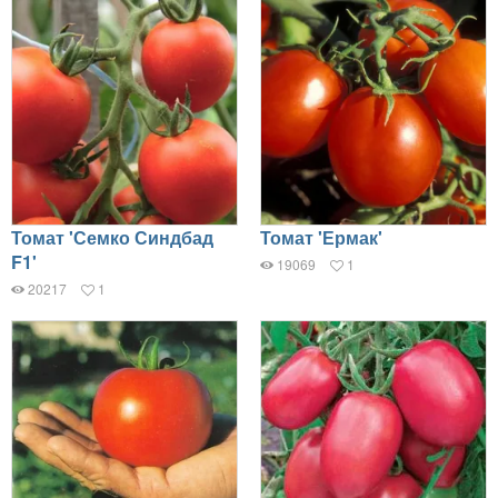
Томат 'Семко Синдбад
Томат 'Ермак'
F1'
19069
1
20217
1