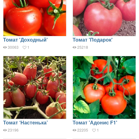
Томат 'Доходный'
Томат 'Подарок'
30063
1
25218
Томат ‘Настенька’
Томат 'Адонис F1'
23196
22205
1