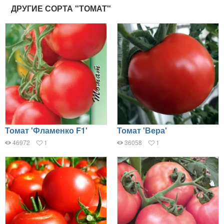
ДРУГИЕ СОРТА "ТОМАТ"
Томат 'Фламенко F1'
Томат 'Вера'
46972
1
36058
1