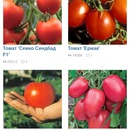
Томат 'Семко Синдбад
Томат 'Ермак'
F1'
19068
1
20212
1