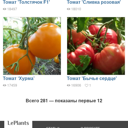
Томат 'Толстячок F1'
Томат 'Сливка розовая'
18497
18010
Томат ‘Хурма’
Томат 'Бычье сердце'
17459
16906
1
Всего 281 — показаны первые 12