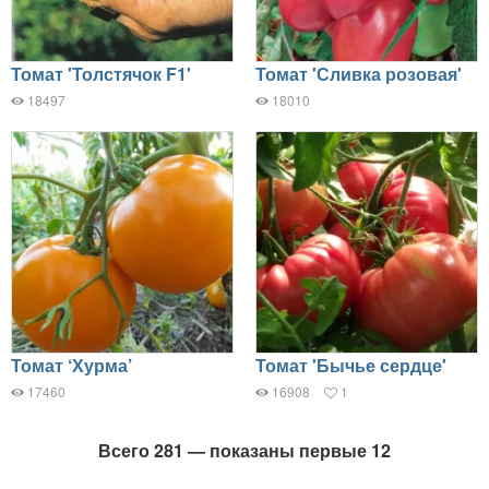
Томат 'Толстячок F1'
Томат 'Сливка розовая'
18497
18010
Томат ‘Хурма’
Томат 'Бычье сердце'
17460
16908
1
Всего 281 — показаны первые 12