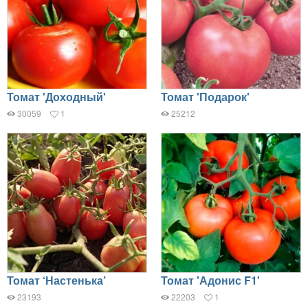
Томат 'Доходный'
Томат 'Подарок'
30059
1
25212
Томат ‘Настенька’
Томат 'Адонис F1'
23193
22203
1