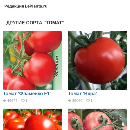
Редакция LePlants.ru
ДРУГИЕ СОРТА "ТОМАТ"
Томат 'Фламенко F1'
Томат 'Вера'
46974
1
36060
1