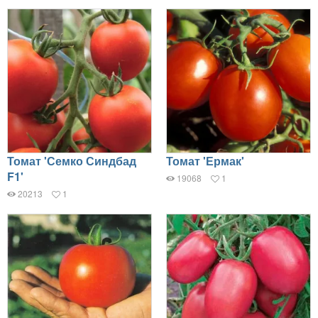
Томат 'Семко Синдбад
Томат 'Ермак'
F1'
19068
1
20213
1