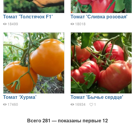
Томат 'Толстячок F1'
Томат 'Сливка розовая'
18499
18018
Томат ‘Хурма’
Томат 'Бычье сердце'
17460
16934
1
Всего 281 — показаны первые 12