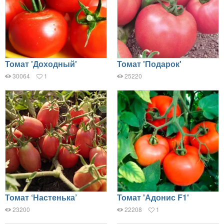
Томат 'Доходный'
Томат 'Подарок'
30064
1
25220
Томат ‘Настенька’
Томат 'Адонис F1'
23200
22208
1