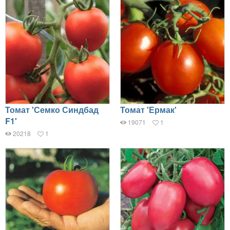
Томат 'Семко Синдбад
Томат 'Ермак'
F1'
19071
1
20218
1