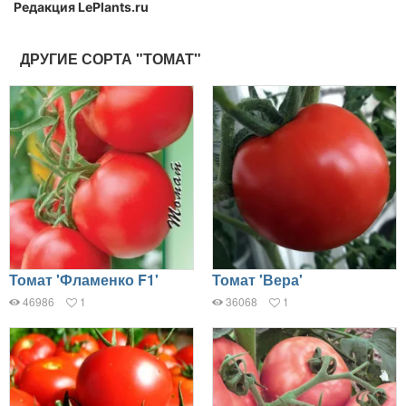
Редакция LePlants.ru
ДРУГИЕ СОРТА "ТОМАТ"
Томат 'Фламенко F1'
Томат 'Вера'
46986
1
36068
1