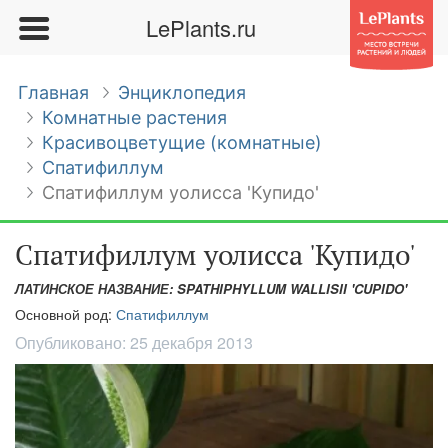
LePlants.ru
Главная
Энциклопедия
Комнатные растения
Красивоцветущие (комнатные)
Спатифиллум
Спатифиллум уолисса 'Купидо'
Спатифиллум уолисса 'Купидо'
ЛАТИНСКОЕ НАЗВАНИЕ: SPATHIPHYLLUM WALLISII 'CUPIDO'
Основной род:
Спатифиллум
Опубликовано:
25 декабря 2013