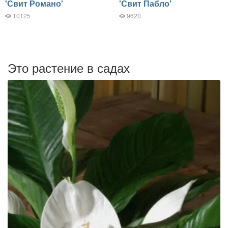
'Свит Романо'
'Свит Пабло'
10125
9620
Это растение в садах