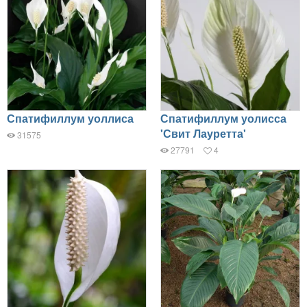
Спатифиллум уоллиса
Спатифиллум уолисса
'Свит Лауретта'
31575
27791
4