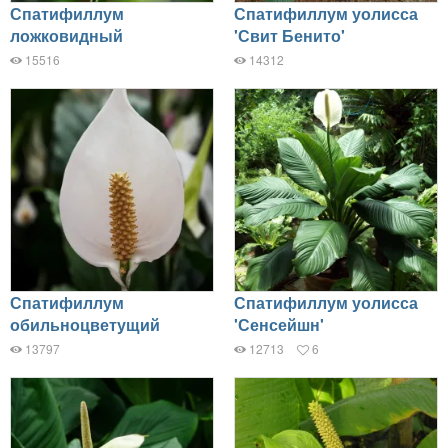
Спатифиллум
Спатифиллум уолисса
ложковидный
'Свит Бенито'
15516
14312
Спатифиллум
Спатифиллум уолисса
обильноцветущий
'Сенсейшн'
13797
12713
6