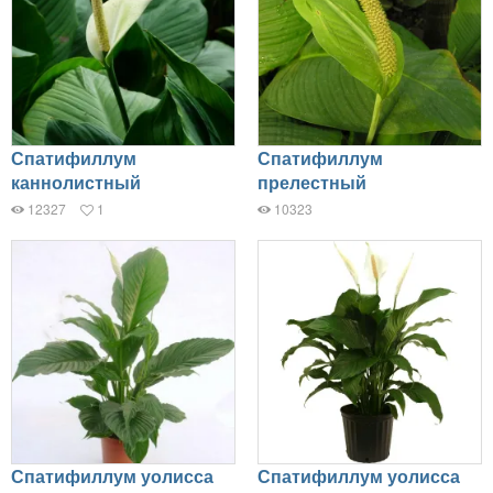
Спатифиллум
Спатифиллум
каннолистный
прелестный
12327
1
10323
Спатифиллум уолисса
Спатифиллум уолисса