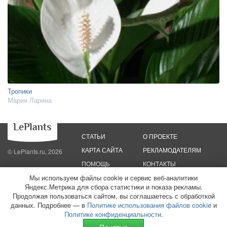
Тропики
Мария Ларина
СТАТЬИ
О ПРОЕКТЕ
КАРТА САЙТА
РЕКЛАМОДАТЕЛЯМ
© LePlants.ru, 2026
ПОМОЩЬ
КОНТАКТЫ
Мы используем файлы cookie и сервис веб-аналитики
Политика конфиденциальности
Яндекс.Метрика для сбора статистики и показа рекламы.
Политика использования файлов cookie
Пользовательское соглашение
Редакционные стандарты
Продолжая пользоваться сайтом, вы соглашаетесь с обработкой
данных. Подробнее — в
Политике использования файлов cookie
и
ООО «Трафик»
ИНН 7813175200
ОГРН 1027806866724
Монетизация
Политике конфиденциальности
.
сайтов
16+