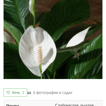
2 фотографии в садах
Хочу
2
Слабокислая, рыхлая,
Почва