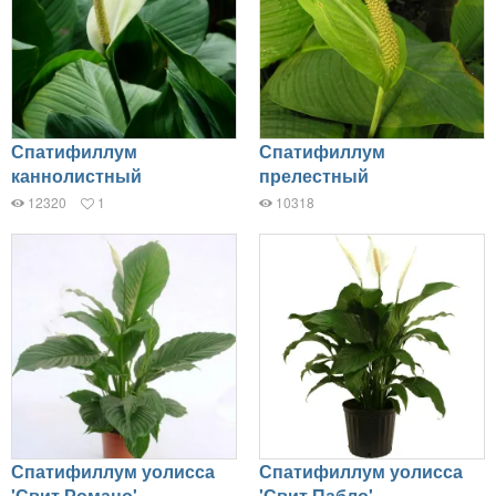
Спатифиллум
Спатифиллум
каннолистный
прелестный
12320
1
10318
Спатифиллум уолисса
Спатифиллум уолисса
'Свит Романо'
'Свит Пабло'