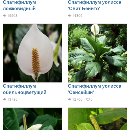
Спатифиллум
Спатифиллум уолисса
ложковидный
'Свит Бенито'
15508
14309
Спатифиллум
Спатифиллум уолисса
обильноцветущий
'Сенсейшн'
13785
12705
6