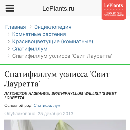
LePlants.ru
Главная
Энциклопедия
Комнатные растения
Красивоцветущие (комнатные)
Спатифиллум
Спатифиллум уолисса 'Свит Лауретта'
Спатифиллум уолисса 'Свит
Лауретта'
ЛАТИНСКОЕ НАЗВАНИЕ: SPATHIPHYLLUM WALLISII 'SWEET
LOURETTA'
Основной род:
Спатифиллум
Опубликовано:
25 декабря 2013