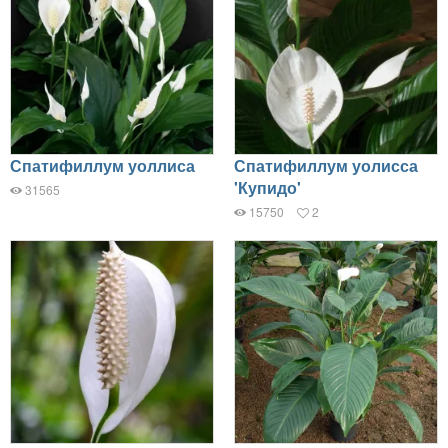
Спатифиллум уоллиса
Спатифиллум уолисса
'Купидо'
31565
15750
2