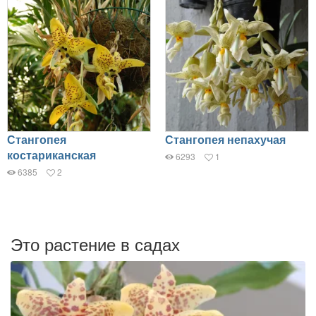
Стангопея
Стангопея непахучая
костариканская
6293
1
6385
2
Это растение в садах