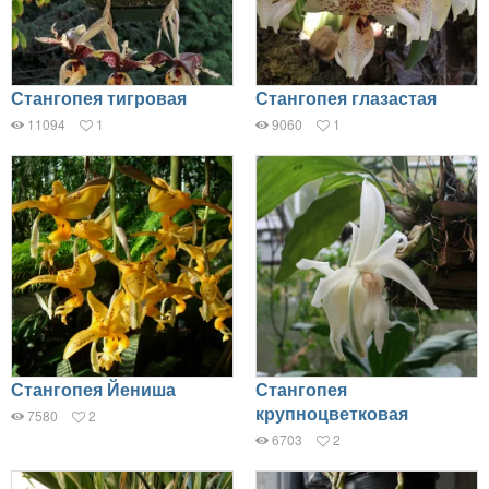
Стангопея тигровая
Стангопея глазастая
11094
1
9060
1
Стангопея Йениша
Стангопея
крупноцветковая
7580
2
6703
2