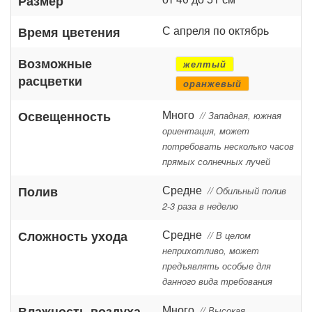
Размер
С апреля по октябрь
Время цветения
Возможные
желтый
расцветки
оранжевый
Много
Освещенность
// Западная, южная
ориентация, может
потребовать несколько часов
прямых солнечных лучей
Средне
Полив
// Обильный полив
2-3 раза в неделю
Средне
Сложность ухода
// В целом
неприхотливо, может
предъявлять особые для
данного вида требования
Много
Влажность воздуха
// Высокая