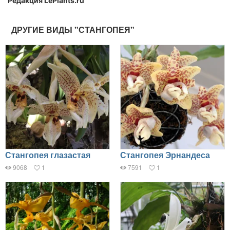
Редакция LePlants.ru
ДРУГИЕ ВИДЫ "СТАНГОПЕЯ"
Стангопея глазастая
Стангопея Эрнандеса
9068
1
7591
1