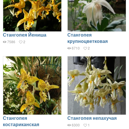
Стангопея Йениша
Стангопея
крупноцветковая
7586
2
6710
2
Стангопея
Стангопея непахучая
костариканская
6300
1