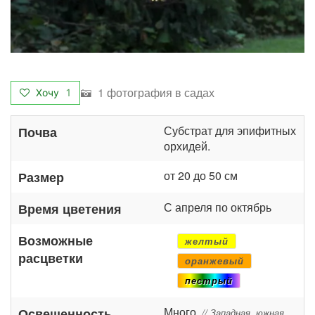
1 фотография в садах
Хочу
1
Субстрат для эпифитных
Почва
орхидей.
от 20 до 50 см
Размер
С апреля по октябрь
Время цветения
Возможные
желтый
расцветки
оранжевый
пестрый
Много
Освещенность
// Западная, южная