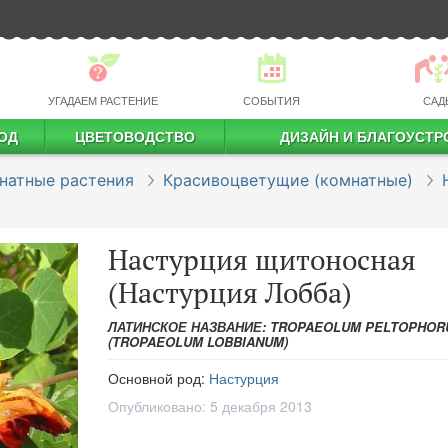
УГАДАЕМ РАСТЕНИЕ
СОБЫТИЯ
САД
ОД
ЦВЕТОВОДСТВО
ДИЗАЙН И БЛАГОУСТР
профессиональное растениеводство
натные растения
Красивоцветущие (комнатные)
Настурция щитоносная
(Настурция Лобба)
ЛАТИНСКОЕ НАЗВАНИЕ: TROPAEOLUM PELTOPHOR
(TROPAEOLUM LOBBIANUM)
Основной род:
Настурция
Опубликовано:
5 декабря 2013