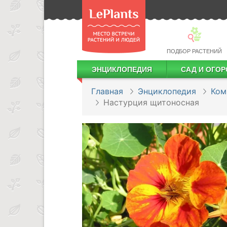
ПОДБОР РАСТЕНИЙ
ЭНЦИКЛОПЕДИЯ
САД И ОГОР
Лекарственные растения
Посадка деревьев и кустарников
Посадка ягодных культур
Сбор и хранение урожая
Главная
Энциклопедия
Ком
Настурция щитоносная