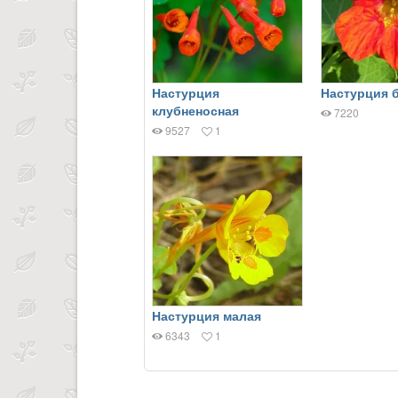
Настурция
Настурция 
клубненосная
7220
9527
1
Настурция малая
6343
1