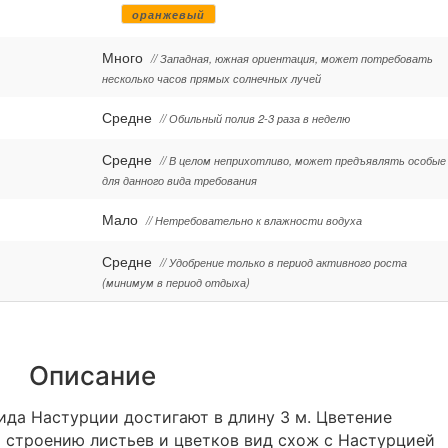
оранжевый
Много
// Западная, южная ориентация, может потребовать
несколько часов прямых солнечных лучей
Средне
// Обильный полив 2-3 раза в неделю
Средне
// В целом неприхотливо, может предъявлять особые
для данного вида требования
Мало
// Нетребовательно к влажности водуха
Средне
// Удобрение только в период активного роста
(минимум в период отдыха)
Описание
ида Настурции достигают в длину 3 м. Цветение
о строению листьев и цветков вид схож с Настурцией