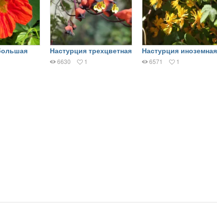
большая
Настурция трехцветная
Настурция иноземная
6630
1
6571
1