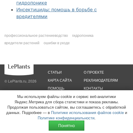
гидропонике
Инсектициды: помощь в борьбе с
вредителями
профессиональное растениеводство
гидропоника
вредители растений
ошибки в уходе
СТАТЬИ
О ПРОЕКТЕ
КАРТА САЙТА
РЕКЛАМОДАТЕЛЯМ
© LePlants.ru, 2026
ПОМОЩЬ
КОНТАКТЫ
Мы используем файлы cookie и сервис веб-аналитики
Политика конфиденциальности
Политика использования файлов cookie
Яндекс.Метрика для сбора статистики и показа рекламы.
Пользовательское соглашение
Редакционные стандарты
Продолжая пользоваться сайтом, вы соглашаетесь с обработкой
данных. Подробнее — в
Политике использования файлов cookie
и
ООО «Трафик»
ИНН 7813175200
ОГРН 1027806866724
Монетизация
Политике конфиденциальности
.
сайтов
16+
Понятно