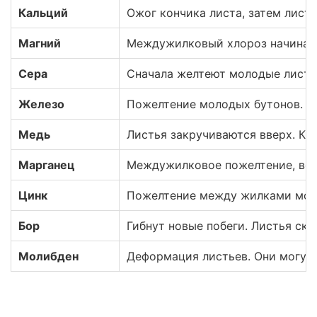
Кальций
Ожог кончика листа, затем лист
Магний
Междужилковый хлороз начинаетс
Сера
Сначала желтеют молодые листья
Железо
Пожелтение молодых бутонов. На
Медь
Листья закручиваются вверх. Кр
Марганец
Междужилковое пожелтение, воз
Цинк
Пожелтение между жилками моло
Бор
Гибнут новые побеги. Листья скр
Молибден
Деформация листьев. Они могут 