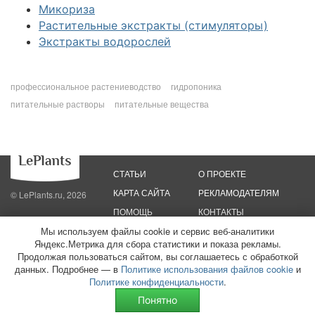
Микориза
Растительные экстракты (стимуляторы)
Экстракты водорослей
профессиональное растениеводство
гидропоника
питательные растворы
питательные вещества
СТАТЬИ
О ПРОЕКТЕ
КАРТА САЙТА
РЕКЛАМОДАТЕЛЯМ
© LePlants.ru, 2026
ПОМОЩЬ
КОНТАКТЫ
Мы используем файлы cookie и сервис веб-аналитики
Яндекс.Метрика для сбора статистики и показа рекламы.
Политика конфиденциальности
Политика использования файлов cookie
Пользовательское соглашение
Редакционные стандарты
Продолжая пользоваться сайтом, вы соглашаетесь с обработкой
данных. Подробнее — в
Политике использования файлов cookie
и
ООО «Трафик»
ИНН 7813175200
ОГРН 1027806866724
Монетизация
Политике конфиденциальности
.
сайтов
16+
Понятно