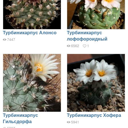
Турбиникарпус Алонсо
Турбиникарпус
лофофороидный
7447
6562
1
Турбиникарпус
Турбиникарпус Хофера
Гильсдорфа
5941