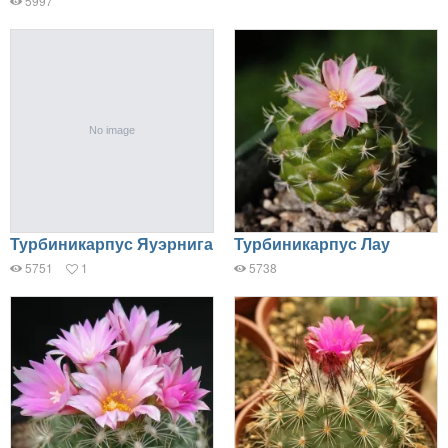
5997
Турбиникарпус Яуэрнига
Турбиникарпус Лау
5751
1
5738