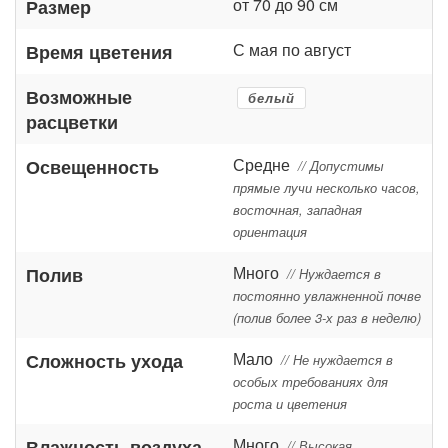
от 70 до 90 см
Размер
С мая по август
Время цветения
Возможные
белый
расцветки
Средне
Освещенность
// Допустимы
прямые лучи несколько часов,
восточная, западная
ориентация
Много
Полив
// Нуждается в
постоянно увлажненной почве
(полив более 3-х раз в неделю)
Мало
Сложность ухода
// Не нуждается в
особых требованиях для
роста и цветения
Много
Влажность воздуха
// Высокая