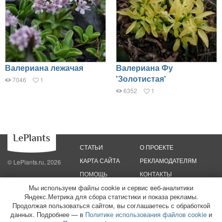
Валериана лежачая
Валериана Фу
'Золотистая'
7046
1
6352
1
СТАТЬИ
О ПРОЕКТЕ
КАРТА САЙТА
РЕКЛАМОДАТЕЛЯМ
© LePlants.ru, 2026
ПОМОЩЬ
КОНТАКТЫ
Мы используем файлы cookie и сервис веб-аналитики
Яндекс.Метрика для сбора статистики и показа рекламы.
Политика конфиденциальности
Политика использования файлов cookie
Пользовательское соглашение
Редакционные стандарты
Продолжая пользоваться сайтом, вы соглашаетесь с обработкой
данных. Подробнее — в
Политике использования файлов cookie
и
ООО «Трафик»
ИНН 7813175200
ОГРН 1027806866724
Монетизация