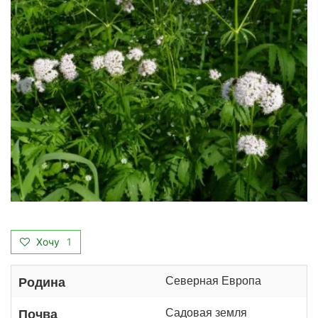
Хочу
1
Северная Европа
Родина
Садовая земля
Почва