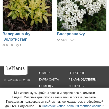
Валериана Фу
Валериана Фу
'Золотистая'
6327
1
6350
1
СТАТЬИ
О ПРОЕКТЕ
КАРТА САЙТА
РЕКЛАМОДАТЕЛЯМ
© LePlants.ru, 2026
ПОМОЩЬ
КОНТАКТЫ
Мы используем файлы cookie и сервис веб-аналитики
Политика конфиденциальности
Яндекс.Метрика для сбора статистики и показа рекламы.
Политика использования файлов cookie
Пользовательское соглашение
Редакционные стандарты
Продолжая пользоваться сайтом, вы соглашаетесь с обработкой
данных. Подробнее — в
Политике использования файлов cookie
и
ООО «Трафик»
ИНН 7813175200
ОГРН 1027806866724
Монетизация