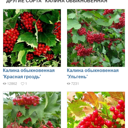
ДРУГИЕ СОРТА "КАЛИНА ОБЫКНОВЕННАЯ"
Калина обыкновенная
Калина обыкновенная
'Красная гроздь'
'Ульгень'
12862
1
7231