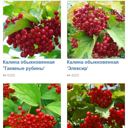
Калина обыкновенная
Калина обыкновенная
'Таежные рубины'
'Элексир'
5265
4920