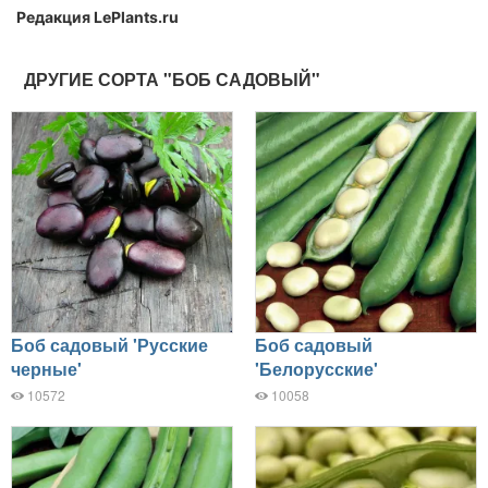
Редакция LePlants.ru
ДРУГИЕ СОРТА "БОБ САДОВЫЙ"
Боб садовый 'Русские
Боб садовый
черные'
'Белорусские'
10572
10058