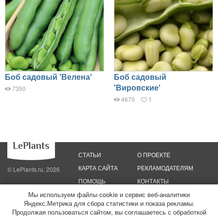
Боб садовый 'Велена'
Боб садовый
'Вировские'
7350
4670
1
СТАТЬИ
О ПРОЕКТЕ
КАРТА САЙТА
РЕКЛАМОДАТЕЛЯМ
© LePlants.ru, 2026
ПОМОЩЬ
КОНТАКТЫ
Мы используем файлы cookie и сервис веб-аналитики
Политика конфиденциальности
Яндекс.Метрика для сбора статистики и показа рекламы.
Политика использования файлов cookie
Пользовательское соглашение
Редакционные стандарты
Продолжая пользоваться сайтом, вы соглашаетесь с обработкой