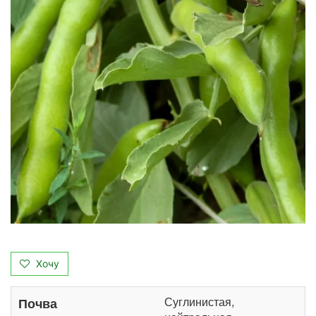
Хочу
Суглинистая,
Почва