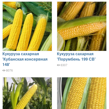
Кукуруза сахарная
Кукуруза сахарная
'Кубанская консервная
'Порумбень 199 СВ'
148'
6307
8076