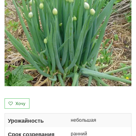
Хочу
небольшая
Урожайность
ранний
Срок созревания