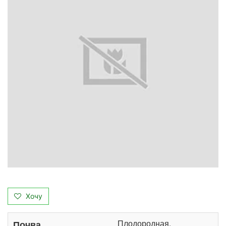
Хочу
Плодородная,
Почва