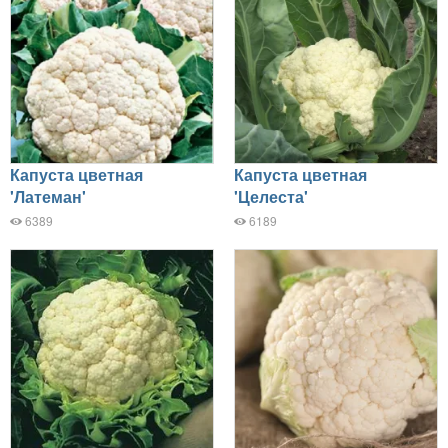
Капуста цветная
Капуста цветная
'Латеман'
'Целеста'
6389
6189