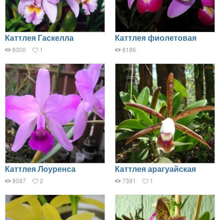
Каттлея Гаскелла
Каттлея фиолетовая
8300
1
8186
Каттлея Лоуренса
Каттлея арагуайская
8087
2
7391
1