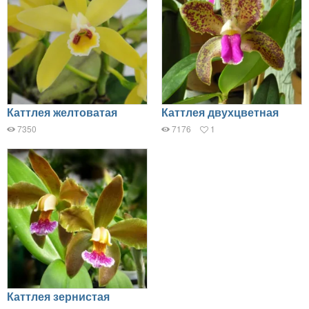
Каттлея желтоватая
Каттлея двухцветная
7350
7176
1
Каттлея зернистая