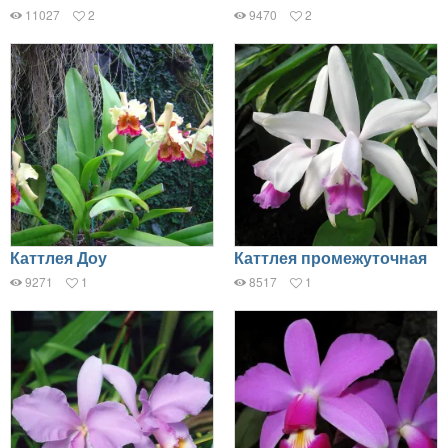
11027
2
9470
2
Каттлея Доу
Каттлея промежуточная
9271
1
8517
1