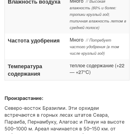
Много
Влажность воздуха
// Высокая
влажность (60% и более:
тропики круглый год;
типичная влажность летом в
средней полосе)
Много
Частота удобрения
// Потребует
частого удобрения (в том
числе круглый год)
теплое содержание (+22
Температура
— +27°C)
содержания
Произрастание:
Северо-восток Бразилии. Эти орхидеи
встречаются в горных лесах штатов Сеара,
Параиба, Пернамбуку, Алагоас и Пиауи на высоте
500–1000 м. Ареал начинается в 50–150 км. от