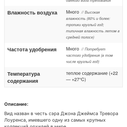
данного вида требования
Много
Влажность воздуха
// Высокая
влажность (60% и более:
тропики круглый год;
типичная влажность летом в
средней полосе)
Много
Частота удобрения
// Потребует
частого удобрения (в том
числе круглый год)
теплое содержание (+22
Температура
— +27°C)
содержания
Описание:
Вид назван в честь сэра Джона Джеймса Тревора
Лоуренса, имевшего одну из самых крупных
коллекций орхидей в мире.