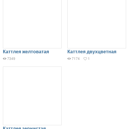
Каттлея желтоватая
Каттлея двухцветная
7349
7174
1
Каттлея зернистая