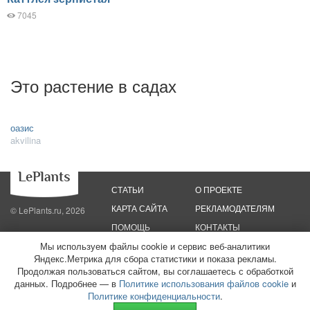
7045
Это растение в садах
оазис
akvilina
СТАТЬИ
О ПРОЕКТЕ
КАРТА САЙТА
РЕКЛАМОДАТЕЛЯМ
© LePlants.ru, 2026
ПОМОЩЬ
КОНТАКТЫ
Мы используем файлы cookie и сервис веб-аналитики
Политика конфиденциальности
Политика использования файлов cookie
Яндекс.Метрика для сбора статистики и показа рекламы.
Пользовательское соглашение
Редакционные стандарты
Продолжая пользоваться сайтом, вы соглашаетесь с обработкой
данных. Подробнее — в
Политике использования файлов cookie
и
ООО «Трафик»
ИНН 7813175200
ОГРН 1027806866724
Монетизация
Политике конфиденциальности
.
сайтов
16+