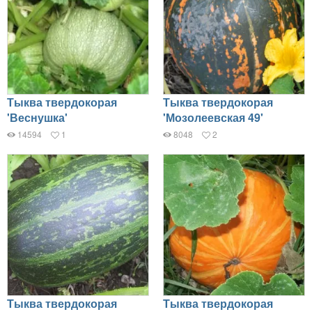
Тыква твердокорая
Тыква твердокорая
'Веснушка'
'Мозолеевская 49'
14594
1
8048
2
Тыква твердокорая
Тыква твердокорая