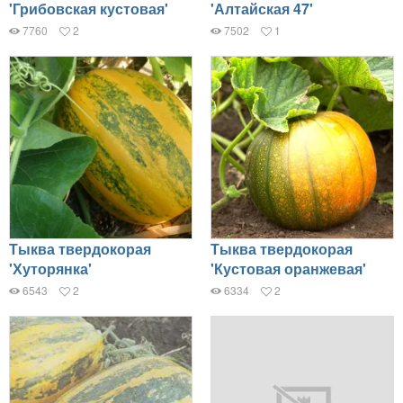
'Грибовская кустовая'
'Алтайская 47'
7760
2
7502
1
Тыква твердокорая
Тыква твердокорая
'Хуторянка'
'Кустовая оранжевая'
6543
2
6334
2