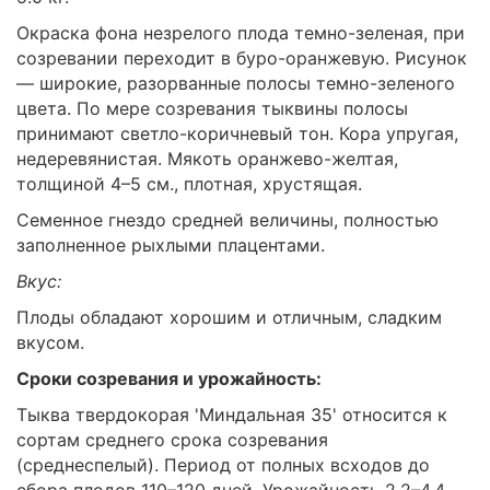
Окраска фона незрелого плода темно-зеленая, при
созревании переходит в буро-оранжевую. Рисунок
— широкие, разорванные полосы темно-зеленого
цвета. По мере созревания тыквины полосы
принимают светло-коричневый тон. Кора упругая,
недеревянистая. Мякоть оранжево-желтая,
толщиной 4–5 см., плотная, хрустящая.
Семенное гнездо средней величины, полностью
заполненное рыхлыми плацентами.
Вкус:
Плоды обладают хорошим и отличным, сладким
вкусом.
Сроки созревания и урожайность:
Тыква твердокорая 'Миндальная 35' относится к
сортам среднего срока созревания
(среднеспелый). Период от полных всходов до
сбора плодов 110–120 дней. Урожайность 2.2–4.4