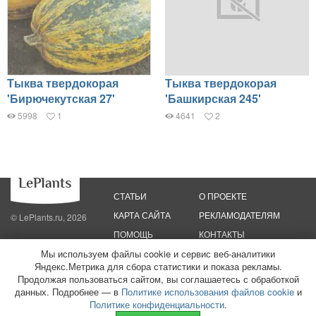
Тыква твердокорая
Тыква твердокорая
'Бирючекутская 27'
'Башкирская 245'
5998
1
4641
2
СТАТЬИ
О ПРОЕКТЕ
КАРТА САЙТА
РЕКЛАМОДАТЕЛЯМ
© LePlants.ru, 2026
ПОМОЩЬ
КОНТАКТЫ
Мы используем файлы cookie и сервис веб-аналитики
Политика конфиденциальности
Политика использования файлов cookie
Яндекс.Метрика для сбора статистики и показа рекламы.
Пользовательское соглашение
Редакционные стандарты
Продолжая пользоваться сайтом, вы соглашаетесь с обработкой
данных. Подробнее — в
Политике использования файлов cookie
и
ООО «Трафик»
ИНН 7813175200
ОГРН 1027806866724
Монетизация
Политике конфиденциальности
.
сайтов
16+