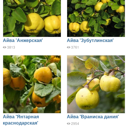
Айва 'Анжерская'
Айва 'Зубутлинская'
3813
3761
Айва 'Янтарная
Айва 'Враниска дания'
краснодарская'
2954