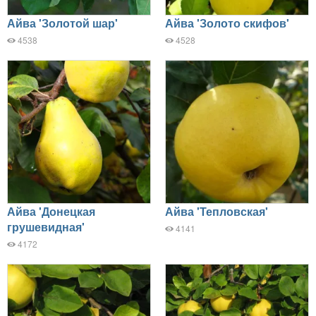
Айва 'Золотой шар'
Айва 'Золото скифов'
4538
4528
Айва 'Донецкая
Айва 'Тепловская'
грушевидная'
4141
4172