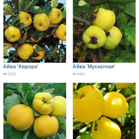
Айва 'Аврора'
Айва 'Мускатная'
5255
4991