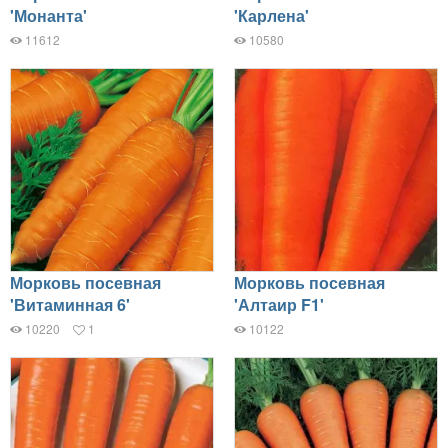
'Монанта'
'Карлена'
11612
10580
Морковь посевная
Морковь посевная
'Витаминная 6'
'Алтаир F1'
10220
1
10122