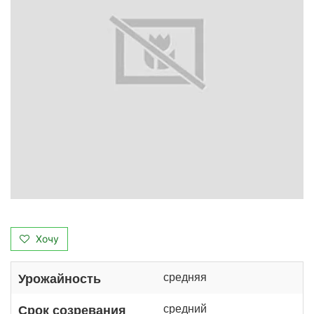
Хочу
средняя
Урожайность
средний
Срок созревания