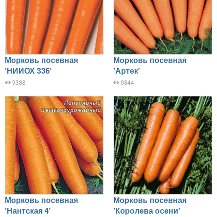
Морковь посевная
Морковь посевная
'НИИОХ 336'
'Артек'
9388
9344
Морковь посевная
Морковь посевная
'Нантская 4'
'Королева осени'