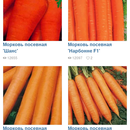
Морковь посевная
Морковь посевная
'Шанс'
'Нарбонне F1'
12655
12097
2
Морковь посевная
Морковь посевная