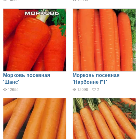
Морковь посевная
Морковь посевная
'Шанс'
'Нарбонне F1'
12655
12098
2