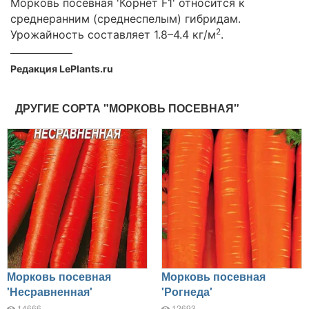
Морковь посевная 'Корнет F1' относится к
среднеранним (среднеспелым) гибридам.
2
Урожайность составляет 1.8–4.4 кг/м
.
Редакция LePlants.ru
ДРУГИЕ СОРТА "МОРКОВЬ ПОСЕВНАЯ"
Морковь посевная
Морковь посевная
'Несравненная'
'Рогнеда'
14666
12693