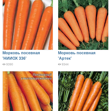
Морковь посевная
Морковь посевная
'НИИОХ 336'
'Артек'
9390
9344