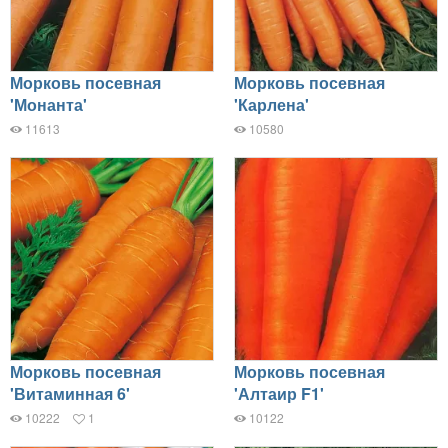
Морковь посевная
Морковь посевная
'Монанта'
'Карлена'
11613
10580
Морковь посевная
Морковь посевная
'Витаминная 6'
'Алтаир F1'
10222
1
10122