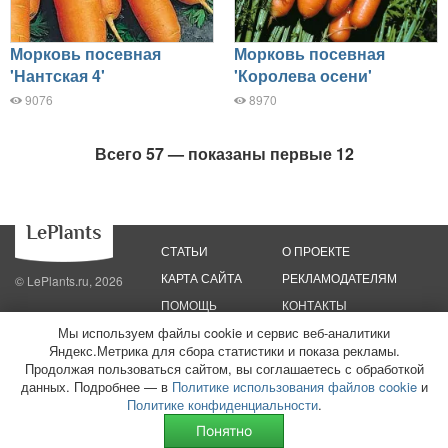
Морковь посевная
Морковь посевная
'Нантская 4'
'Королева осени'
9076
8970
Всего 57 — показаны первые 12
СТАТЬИ
О ПРОЕКТЕ
КАРТА САЙТА
РЕКЛАМОДАТЕЛЯМ
© LePlants.ru, 2026
ПОМОЩЬ
КОНТАКТЫ
Мы используем файлы cookie и сервис веб-аналитики
Политика конфиденциальности
Яндекс.Метрика для сбора статистики и показа рекламы.
Политика использования файлов cookie
Пользовательское соглашение
Редакционные стандарты
Продолжая пользоваться сайтом, вы соглашаетесь с обработкой
данных. Подробнее — в
Политике использования файлов cookie
и
ООО «Трафик»
ИНН 7813175200
ОГРН 1027806866724
Монетизация
Политике конфиденциальности
.
сайтов
16+
Понятно