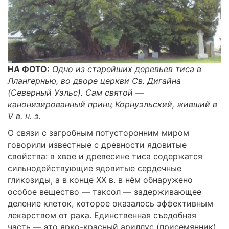
НА ФОТО:
Одно из старейших деревьев тиса в
Ллангернью, во дворе церкви Св. Дигайна
(Северный Уэльс). Сам святой —
канонизированный принц Корнуэльский, живший в
V в. н. э.
О связи с загробным потусторонним миром
говорили известные с древности ядовитые
свойства: в хвое и древесине тиса содержатся
сильнодействующие ядовитые сердечные
гликозиды, а в конце XX в. в нём обнаружено
особое вещество — таксол — задерживающее
деление клеток, которое оказалось эффективным
лекарством от рака. Единственная съедобная
часть — это ярко-красный ариллус (присемянник),