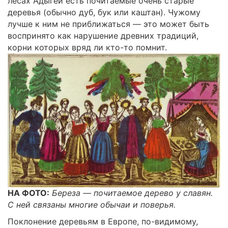
лесах Адыгеи есть почитаемые очень старые
деревья (обычно дуб, бук или каш­тан). Чужому
лучше к ним не приближаться — это может быть
вос­принято как нарушение древних традиций,
корни которых вряд ли кто-то помнит.
НА ФОТО:
Береза — почитаемое дерево у славян.
С ней связаны многие обычаи и поверья.
Поклонение деревьям в Европе, по-видимому,