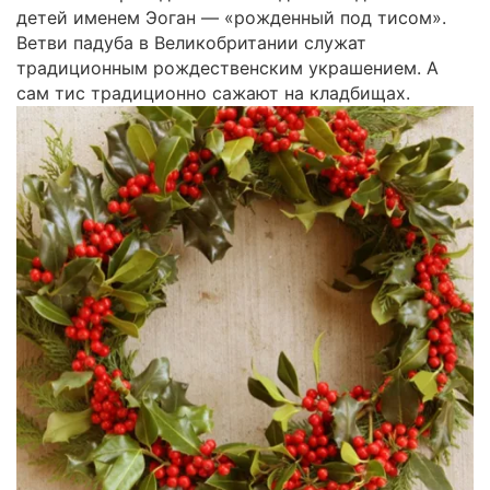
детей именем Эоган — «рожденный под тисом».
Ветви падуба в Великобритании служат
традиционным рождественским украшением. А
сам тис традиционно сажают на кладбищах.