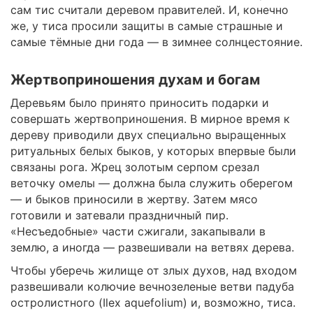
сам тис считали деревом правителей. И, конечно
же, у тиса просили защиты в самые страшные и
самые тёмные дни года — в зимнее солнцестояние.
Жертвоприношения духам и богам
Деревьям было принято приносить подарки и
совершать жертвоприношения. В мирное время к
дереву приводили двух специально выращенных
ритуальных белых быков, у которых впервые были
связаны рога. Жрец золотым серпом срезал
веточку омелы — должна была служить оберегом
— и быков приносили в жертву. Затем мясо
готовили и затевали праздничный пир.
«Несъедобные» части сжигали, закапывали в
землю, а иногда — развешивали на ветвях дерева.
Чтобы уберечь жилище от злых духов, над входом
развешивали колючие вечнозеленые ветви падуба
остролистного (Ilex aquefolium) и, возможно, тиса.