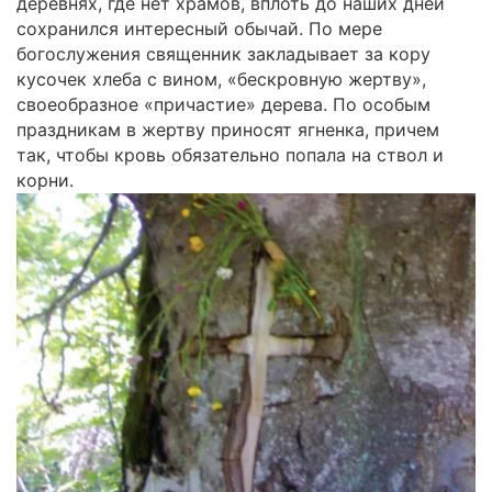
деревнях, где нет храмов, вплоть до наших дней
сохранился интересный обычай. По мере
богослужения священник закладывает за кору
кусочек хлеба с вином, «бескровную жертву»,
своеобразное «причастие» дерева. По особым
праздникам в жертву приносят ягненка, причем
так, чтобы кровь обязательно попала на ствол и
корни.