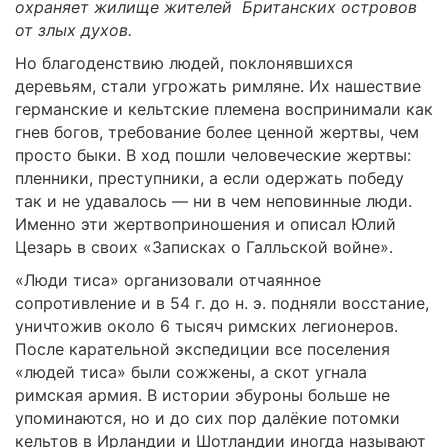
охраняет жилище жителей Британских островов
от злых духов.
Но благоденствию людей, поклонявшихся
деревьям, стали угрожать римляне. Их нашествие
германские и кельтские племена воспринимали как
гнев богов, требование более ценной жертвы, чем
просто быки. В ход пошли человеческие жертвы:
пленники, преступники, а если одержать победу
так и не удавалось — ни в чем неповинные люди.
Именно эти жертвоприношения и описал Юлий
Цезарь в своих «Записках о Галльской войне».
«Люди тиса» организовали отчаянное
сопротивление и в 54 г. до н. э. подняли восстание,
уничтожив около 6 тысяч римских легионеров.
После карательной экспедиции все поселения
«людей тиса» были сожжены, а скот угнала
римская армия. В истории эбуроны больше не
упоминаются, но и до сих пор далёкие потомки
кельтов в Ирландии и Шотландии иногда называют