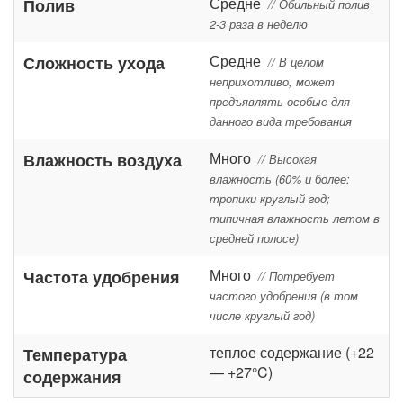
Средне
Полив
// Обильный полив
2-3 раза в неделю
Средне
Сложность ухода
// В целом
неприхотливо, может
предъявлять особые для
данного вида требования
Много
Влажность воздуха
// Высокая
влажность (60% и более:
тропики круглый год;
типичная влажность летом в
средней полосе)
Много
Частота удобрения
// Потребует
частого удобрения (в том
числе круглый год)
теплое содержание (+22
Температура
— +27°C)
содержания