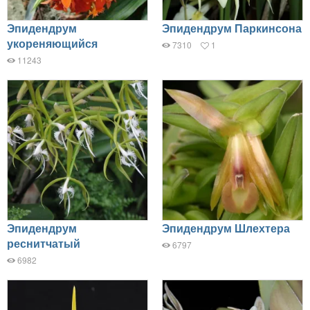
Эпидендрум
Эпидендрум Паркинсона
укореняющийся
7310
1
11243
Эпидендрум
Эпидендрум Шлехтера
реснитчатый
6797
6982