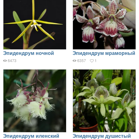
Эпидендрум ночной
Эпидендрум мраморный
6473
6357
1
Эпидендрум иленский
Эпидендрум душистый