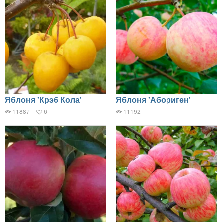
Яблоня 'Крэб Кола'
Яблоня 'Абориген'
11887
6
11192