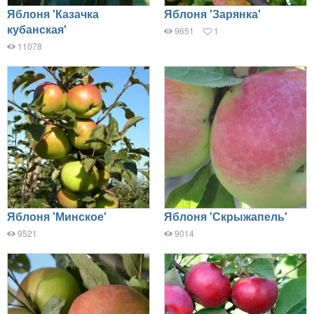
Яблоня 'Казачка
Яблоня 'Зарянка'
кубанская'
9651
1
11078
Яблоня 'Минское'
Яблоня 'Скрыжапель'
9521
9014