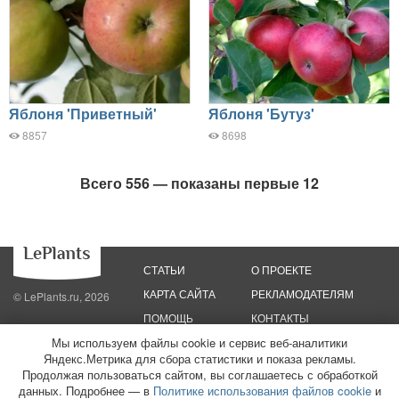
Яблоня 'Приветный'
Яблоня 'Бутуз'
8857
8698
Всего 556 — показаны первые 12
СТАТЬИ
О ПРОЕКТЕ
КАРТА САЙТА
РЕКЛАМОДАТЕЛЯМ
© LePlants.ru, 2026
ПОМОЩЬ
КОНТАКТЫ
Мы используем файлы cookie и сервис веб-аналитики
Политика конфиденциальности
Политика использования файлов cookie
Яндекс.Метрика для сбора статистики и показа рекламы.
Пользовательское соглашение
Редакционные стандарты
Продолжая пользоваться сайтом, вы соглашаетесь с обработкой
данных. Подробнее — в
Политике использования файлов cookie
и
ООО «Трафик»
ИНН 7813175200
ОГРН 1027806866724
Монетизация