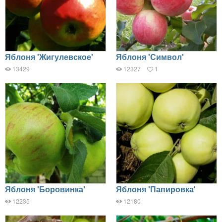
Яблоня 'Жигулевское'
Яблоня 'Символ'
13429
12327
1
Яблоня 'Боровинка'
Яблоня 'Папировка'
12235
12180