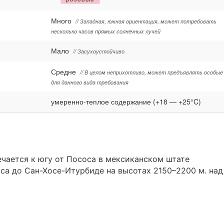
Много
// Западная, южная ориентация, может потребовать
несколько часов прямых солнечных лучей
Мало
// Засухоустойчиво
Средне
// В целом неприхотливо, может предъявлять особые
для данного вида требования
умеренно-теплое содержание (+18 — +25°C)
чается к югу от Пососа в мексиканском штате
оса до Сан-Хосе-Итурбиде на высотах 2150–2200 м. над