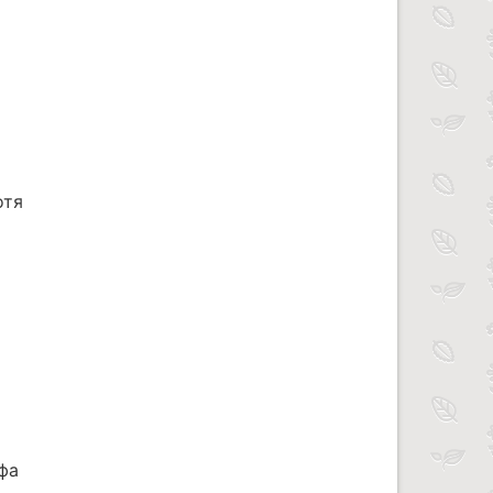
отя
фа