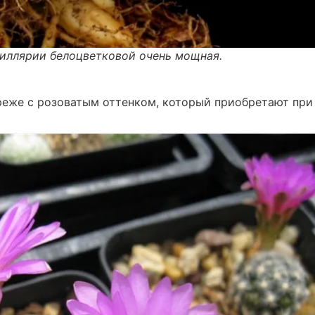
иллярии белоцветковой очень мощная.
 реже с розоватым оттенком, который приобретают при