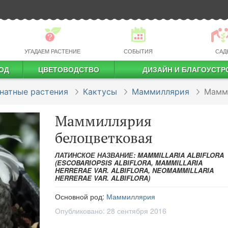
УГАДАЕМ РАСТЕНИЕ
СОБЫТИЯ
САД
ОД
ЦВЕТОВОДСТВО
ДИЗАЙН И БЛАГОУСТР
профессиональное растениеводство
натные растения
Кактусы
Маммиллярия
Мамм
Маммиллярия
белоцветковая
ЛАТИНСКОЕ НАЗВАНИЕ: MAMMILLARIA ALBIFLORA
(ESCOBARIOPSIS ALBIFLORA, MAMMILLARIA
HERRERAE VAR. ALBIFLORA, NEOMAMMILLARIA
HERRERAE VAR. ALBIFLORA)
Основной род:
Маммиллярия
Опубликовано:
28 сентября 2016