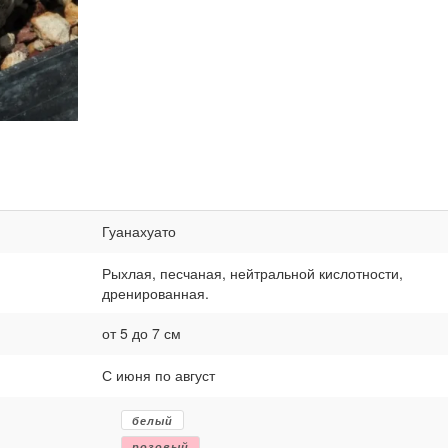
Гуанахуато
Рыхлая, песчаная, нейтральной кислотности,
дренированная.
от 5 до 7 см
С июня по август
белый
розовый