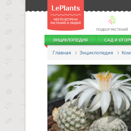
ПОДБОР РАСТЕНИЙ
ЭНЦИКЛОПЕДИЯ
САД И ОГОР
Лекарственные растения
Посадка деревьев и кустарников
Посадка ягодных культур
Сбор и хранение урожая
Главная
Энциклопедия
Ком