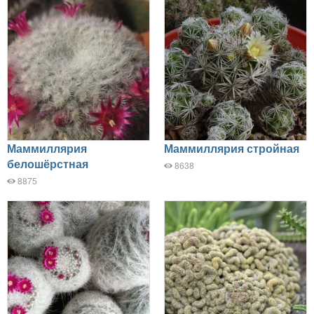
Маммиллярия
Маммиллярия стройная
белошёрстная
8638
8875