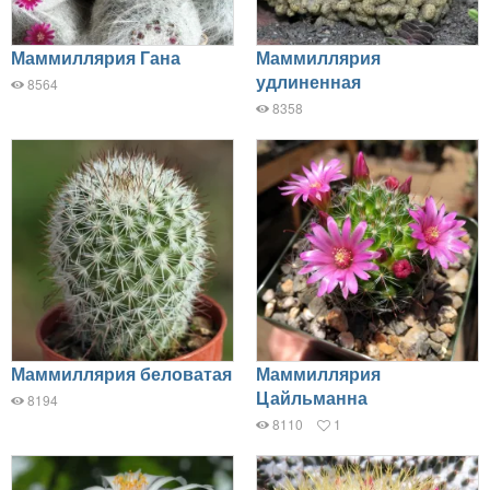
Маммиллярия Гана
Маммиллярия
удлиненная
8564
8358
Маммиллярия беловатая
Маммиллярия
Цайльманна
8194
8110
1